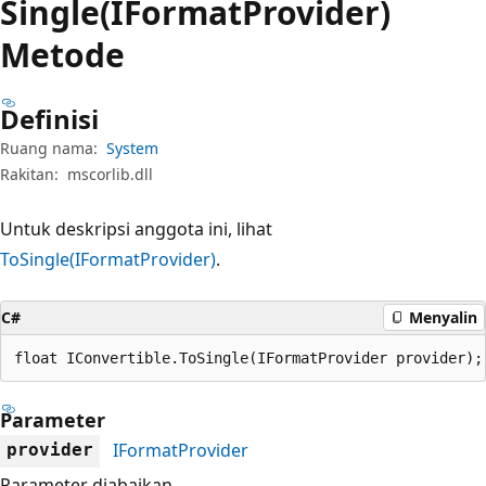
Single(IFormatProvider)
Metode
Definisi
Ruang nama:
System
Rakitan:
mscorlib.dll
Untuk deskripsi anggota ini, lihat
ToSingle(IFormatProvider)
.
C#
Menyalin
float IConvertible.ToSingle(IFormatProvider provider);
Parameter
IFormatProvider
provider
Parameter diabaikan