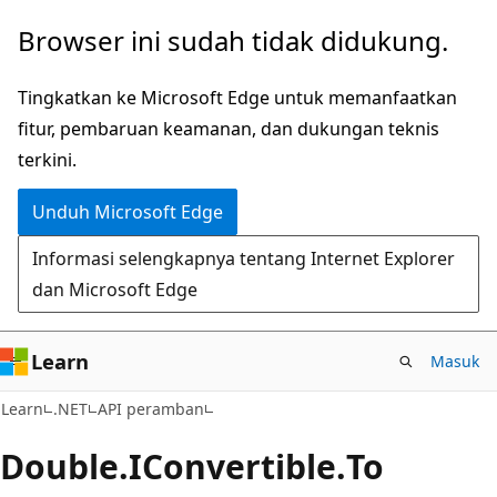
Lompati
Lewati
Browser ini sudah tidak didukung.
ke
ke
konten
navigasi
Tingkatkan ke Microsoft Edge untuk memanfaatkan
utama
dalam
fitur, pembaruan keamanan, dan dukungan teknis
halaman
terkini.
Unduh Microsoft Edge
Informasi selengkapnya tentang Internet Explorer
dan Microsoft Edge
Learn
Masuk
C#
Learn
.NET
API peramban
Double.
IConvertible.
To