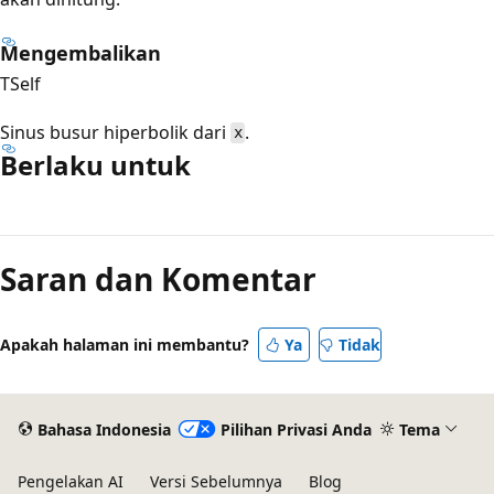
Mengembalikan
TSelf
Sinus busur hiperbolik dari
.
x
Berlaku untuk
Mode
baca
Saran dan Komentar
dinonaktifkan
Apakah halaman ini membantu?
Ya
Tidak
Bahasa Indonesia
Pilihan Privasi Anda
Tema
Pengelakan AI
Versi Sebelumnya
Blog