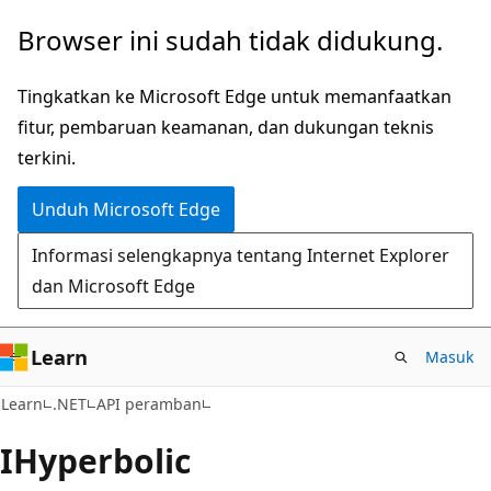
Lompati
Lewati
Browser ini sudah tidak didukung.
ke
ke
konten
navigasi
Tingkatkan ke Microsoft Edge untuk memanfaatkan
utama
dalam
fitur, pembaruan keamanan, dan dukungan teknis
halaman
terkini.
Unduh Microsoft Edge
Informasi selengkapnya tentang Internet Explorer
dan Microsoft Edge
Learn
Masuk
C#
Learn
.NET
API peramban
IHyperbolic