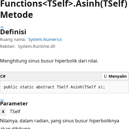
Functions<TSelf>.Asinh(TSelf)
Metode
Definisi
Ruang nama:
System.Numerics
Rakitan:
System.Runtime.dll
Menghitung sinus busur hiperbolik dari nilai.
C#
Menyalin
public static abstract TSelf Asinh(TSelf x);
Parameter
TSelf
x
Nilainya, dalam radian, yang sinus busur hiperboliknya
akan dihitung.