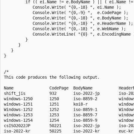
         if (( ei.Name != e.BodyName ) || ( ei.Name !=
            Console.Write( "{0,-18} ", ei.Name );

            Console.Write( "{0,-9} ",  e.CodePage );

            Console.Write( "{0,-18} ", e.BodyName );

            Console.Write( "{0,-18} ", e.HeaderName );

            Console.Write( "{0,-18} ", e.WebName );

            Console.WriteLine( "{0} ", e.EncodingName )
         }

      }

   }

}

/* 

This code produces the following output.

Name               CodePage  BodyName           Header
shift_jis          932       iso-2022-jp        iso-20
windows-1250       1250      iso-8859-2         window
windows-1251       1251      koi8-r             window
Windows-1252       1252      iso-8859-1         Window
windows-1253       1253      iso-8859-7         window
windows-1254       1254      iso-8859-9         window
csISO2022JP        50221     iso-2022-jp        iso-20
iso-2022-kr        50225     iso-2022-kr        euc-kr