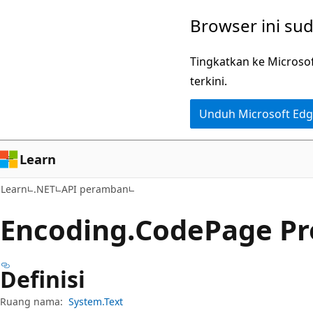
Lompati
Lewati
Browser ini su
ke
ke
konten
navigasi
Tingkatkan ke Microso
utama
dalam
terkini.
halaman
Unduh Microsoft Ed
Learn
Learn
.NET
API peramban
Encoding.
Code
Page Pr
Definisi
Ruang nama:
System.Text