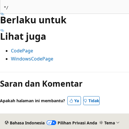
Berlaku untuk
Lihat juga
CodePage
WindowsCodePage
Mode
baca
Saran dan Komentar
dinonaktifkan
Apakah halaman ini membantu?
Ya
Tidak
Bahasa Indonesia
Pilihan Privasi Anda
Tema