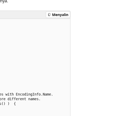
nya.
Menyalin
s with EncodingInfo.Name.

re different names.

() )  {
