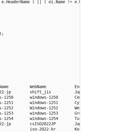
 e.HeaderName ) || ( ei.Name != e.WebName ))  {

;

Name         WebName            Encoding.EncodingName

22-jp        shift_jis          Japanese (Shift-JIS)

s-1250       windows-1250       Central European (Windows
s-1251       windows-1251       Cyrillic (Windows)

s-1252       Windows-1252       Western European (Windows
s-1253       windows-1253       Greek (Windows)

s-1254       windows-1254       Turkish (Windows)

22-jp        csISO2022JP        Japanese (JIS-Allow 1 byt
             iso-2022-kr        Korean (ISO)
