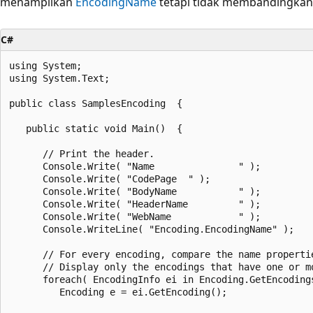
menampilkan
EncodingName
tetapi tidak membandingkan
C#
using System;

using System.Text;

public class SamplesEncoding  {

   public static void Main()  {

      // Print the header.

      Console.Write( "Name               " );

      Console.Write( "CodePage  " );

      Console.Write( "BodyName           " );

      Console.Write( "HeaderName         " );

      Console.Write( "WebName            " );

      Console.WriteLine( "Encoding.EncodingName" );

      // For every encoding, compare the name propertie
      // Display only the encodings that have one or mo
      foreach( EncodingInfo ei in Encoding.GetEncodings
         Encoding e = ei.GetEncoding();
