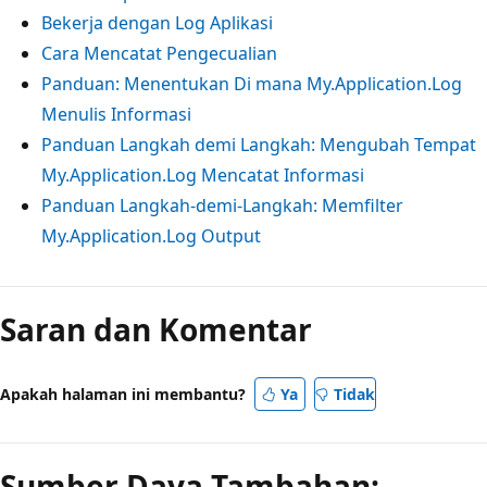
Bekerja dengan Log Aplikasi
Cara Mencatat Pengecualian
Panduan: Menentukan Di mana My.Application.Log
Menulis Informasi
Panduan Langkah demi Langkah: Mengubah Tempat
My.Application.Log Mencatat Informasi
Panduan Langkah-demi-Langkah: Memfilter
My.Application.Log Output
Mode
baca
Saran dan Komentar
dinonaktifkan
Apakah halaman ini membantu?
Ya
Tidak
Sumber Daya Tambahan: