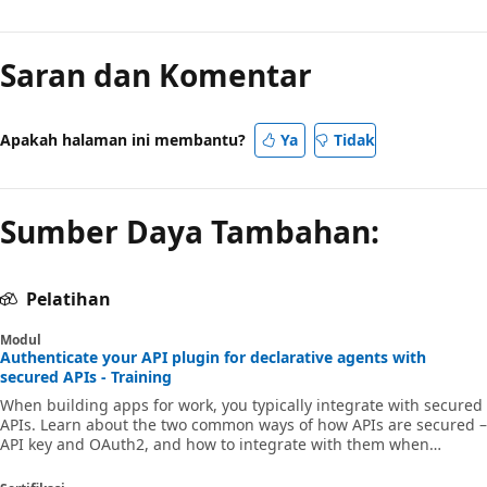
Saran dan Komentar
Apakah halaman ini membantu?
Ya
Tidak
Sumber Daya Tambahan:
Pelatihan
Modul
Authenticate your API plugin for declarative agents with
secured APIs - Training
When building apps for work, you typically integrate with secured
APIs. Learn about the two common ways of how APIs are secured –
API key and OAuth2, and how to integrate with them when
building an API plugin for declarative agents that run in Microsoft
365 Copilot.