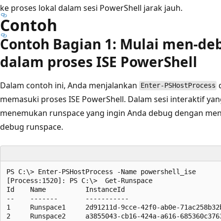
ke proses lokal dalam sesi PowerShell jarak jauh.
Contoh
Contoh Bagian 1: Mulai men-de
dalam proses ISE Power
Shell
Dalam contoh ini, Anda menjalankan
d
Enter-PSHostProcess
memasuki proses ISE PowerShell. Dalam sesi interaktif yan
menemukan runspace yang ingin Anda debug dengan men
debug runspace.
PS C:\> Enter-PSHostProcess -Name powershell_ise

[Process:1520]: PS C:\>  Get-Runspace

Id    Name          InstanceId                        
--    -------       -----------                       
1     Runspace1     2d91211d-9cce-42f0-ab0e-71ac258b32b
2     Runspace2     a3855043-cb16-424a-a616-685360c376