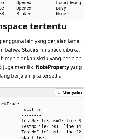
5     Opened          LocalDebug

e     Opened          Busy

nspace tertentu
 pengguna lain yang berjalan lama.
kan bahwa
Status
runspace dibuka,
h menjalankan skrip yang berjalan
juga memiliki
NoteProperty
yang
e
ng berjalan, jika tersedia.
Menyalin
ckTrace

        Location

        --------

        TestNoFile3.psm1: line 6

        TestNoFile2.ps1: line 14

        TestNoFile2.ps1: line 22

        <No file>
