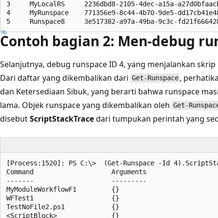
3     MyLocalRS     2236dbd8-2105-4dec-a15a-a27d0bfaacb
4     MyRunspace    771356e9-8c44-4b70-9de5-dd17cb41e48
Contoh bagian 2: Men-debug ru
Selanjutnya, debug runspace ID 4, yang menjalankan skrip
Dari daftar yang dikembalikan dari
, perhati
Get-Runspace
dan
Ketersediaan Sibuk, yang berarti bahwa runspace masi
lama. Objek runspace yang dikembalikan oleh
Get-Runspac
disebut
ScriptStackTrace
dari tumpukan perintah yang seda
[Process:1520]: PS C:\>  (Get-Runspace -Id 4).ScriptSta
Command                    Arguments                   
-------                    ---------                   
MyModuleWorkflowF1         {}                          
WFTest1                    {}                          
TestNoFile2.ps1            {}                          
<ScriptBlock>              {}                          