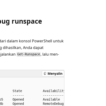
bug runspace
ari dalam konsol PowerShell untuk
g dihasilkan, Anda dapat
jalankan
, lalu men-
Get-Runspace
Menyalin
       State           Availability

       ------          -------------

5     Opened          Available

3b     Opened          RemoteDebug
