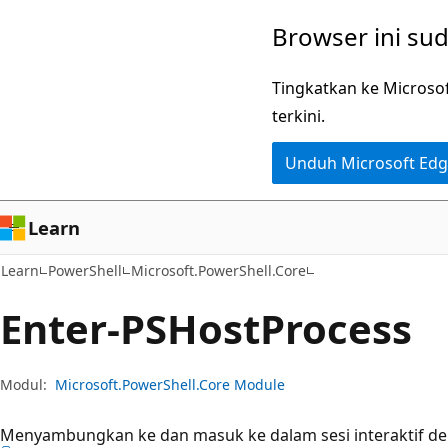
Lompati
Lewati
Browser ini su
ke
ke
konten
navigasi
Tingkatkan ke Microso
utama
dalam
terkini.
halaman
Unduh Microsoft Ed
Learn
Learn
PowerShell
Microsoft.PowerShell.Core
Enter-PSHost
Process
Modul:
Microsoft.PowerShell.Core Module
Menyambungkan ke dan masuk ke dalam sesi interaktif den