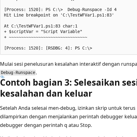
[Process: 1520]: PS C:\>  Debug-Runspace -Id 4

Hit Line breakpoint on 'C:\TestWFVar1.ps1:83'

At C:\TestWFVar1.ps1:83 char:1

+ $scriptVar = "Script Variable"

+ ~~~~~~~~~~~~~~~~~~~~~~~~~~~~~~~~

Mulai sesi penelusuran kesalahan interaktif dengan runsp
.
Debug-Runspace
Contoh bagian 3: Selesaikan se
kesalahan dan keluar
Setelah Anda selesai men-debug, izinkan skrip untuk teru
dilampirkan dengan menjalankan perintah debugger keluar.
debugger dengan perintah q atau Stop.