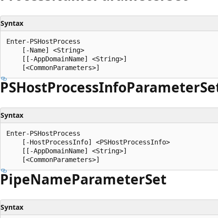
Syntax
Enter-PSHostProcess

    [-Name] <String>

    [[-AppDomainName] <String>]

PSHost
Process
Info
Parameter
Se
Syntax
Enter-PSHostProcess

    [-HostProcessInfo] <PSHostProcessInfo>

    [[-AppDomainName] <String>]

Pipe
Name
Parameter
Set
Syntax