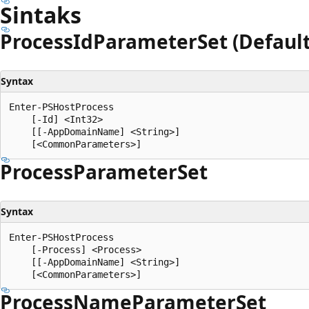
Sintaks
Process
IdParameter
Set (Default
Syntax
Enter-PSHostProcess

    [-Id] <Int32>

    [[-AppDomainName] <String>]

Process
Parameter
Set
Syntax
Enter-PSHostProcess

    [-Process] <Process>

    [[-AppDomainName] <String>]

Process
Name
Parameter
Set