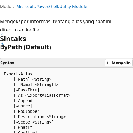
Modul:
Microsoft.PowerShell.Utility Module
Mengekspor informasi tentang alias yang saat ini
ditentukan ke file.
Sintaks
By
Path (Default)
Syntax
Menyalin
Export-Alias

    [-Path] <String>

    [[-Name] <String[]>]

    [-PassThru]

    [-As <ExportAliasFormat>]

    [-Append]

    [-Force]

    [-NoClobber]

    [-Description <String>]

    [-Scope <String>]

    [-WhatIf]

    [-Confirm]
