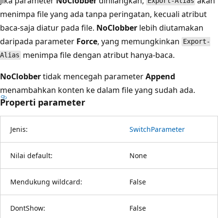
Jika parameter
NoClobber
dihilangkan,
akan
Export-Alias
menimpa file yang ada tanpa peringatan, kecuali atribut
baca-saja diatur pada file.
NoClobber
lebih diutamakan
daripada parameter
Force
, yang memungkinkan
Export-
menimpa file dengan atribut hanya-baca.
Alias
NoClobber
tidak mencegah parameter
Append
menambahkan konten ke dalam file yang sudah ada.
Properti parameter
Jenis:
SwitchParameter
Nilai default:
None
Mendukung wildcard:
False
DontShow:
False