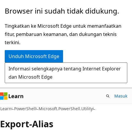
Lompati
Lewati
Browser ini sudah tidak didukung.
ke
ke
konten
navigasi
Tingkatkan ke Microsoft Edge untuk memanfaatkan
utama
dalam
fitur, pembaruan keamanan, dan dukungan teknis
halaman
terkini.
Unduh Microsoft Edge
Informasi selengkapnya tentang Internet Explorer
dan Microsoft Edge
Learn
Masuk
Learn
PowerShell
Microsoft.PowerShell.Utility
Export-Alias