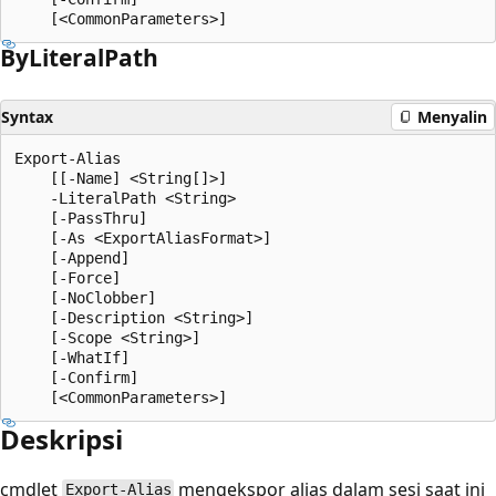
By
Literal
Path
Syntax
Menyalin
Export-Alias

    [[-Name] <String[]>]

    -LiteralPath <String>

    [-PassThru]

    [-As <ExportAliasFormat>]

    [-Append]

    [-Force]

    [-NoClobber]

    [-Description <String>]

    [-Scope <String>]

    [-WhatIf]

    [-Confirm]

Deskripsi
cmdlet
mengekspor alias dalam sesi saat ini
Export-Alias