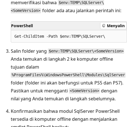
memverifikasi bahwa
$env:TEMP\SQLServer\
folder ada atau jalankan perintah ini:
<SomeVersion>
PowerShell
Menyalin
Salin folder yang
$env:TEMP\SQLServer\<SomeVersion>
Anda temukan di langkah 2 ke komputer offline
tujuan dalam
%ProgramFiles%\WindowsPowerShell\Modules\SqlServer
folder (folder ini akan berfungsi untuk PS5 dan PS7).
Pastikan untuk mengganti
dengan
<SomeVersion>
nilai yang Anda temukan di langkah sebelumnya.
Konfirmasikan bahwa modul SqlServer PowerShell
tersedia di komputer offline dengan menjalankan
cmdlet PowerShell berikut: