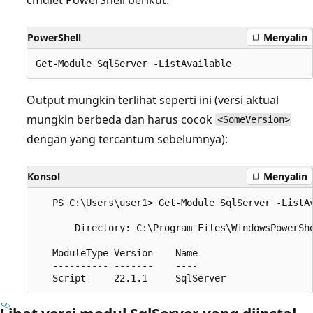
PowerShell
Menyalin
Output mungkin terlihat seperti ini (versi aktual
mungkin berbeda dan harus cocok
<SomeVersion>
dengan yang tercantum sebelumnya):
Konsol
Menyalin
   PS C:\Users\user1> Get-Module SqlServer -ListAv
       Directory: C:\Program Files\WindowsPowerShe
   ModuleType Version    Name                     
   ---------- -------    ----                     