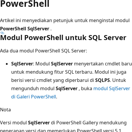
PowerShell
Artikel ini menyediakan petunjuk untuk menginstal modul
PowerShell SqlServer
.
Modul PowerShell untuk SQL Server
Ada dua modul PowerShell SQL Server:
SqlServer
: Modul
SqlServer
menyertakan cmdlet baru
untuk mendukung fitur SQL terbaru. Modul ini juga
berisi versi cmdlet yang diperbarui di
SQLPS
. Untuk
mengunduh modul
SqlServer
, buka
modul SqlServer
di Galeri PowerShell
.
Nota
Versi modul
SqlServer
di PowerShell Gallery mendukung
penerapan versi dan memerlukan PowerShell versi 5.1