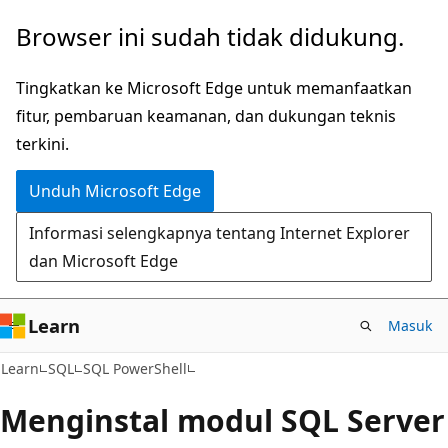
Lompati
Browser ini sudah tidak didukung.
ke
konten
Tingkatkan ke Microsoft Edge untuk memanfaatkan
utama
fitur, pembaruan keamanan, dan dukungan teknis
terkini.
Unduh Microsoft Edge
Informasi selengkapnya tentang Internet Explorer
dan Microsoft Edge
Learn
Masuk
Learn
SQL
SQL PowerShell
Menginstal modul SQL Server