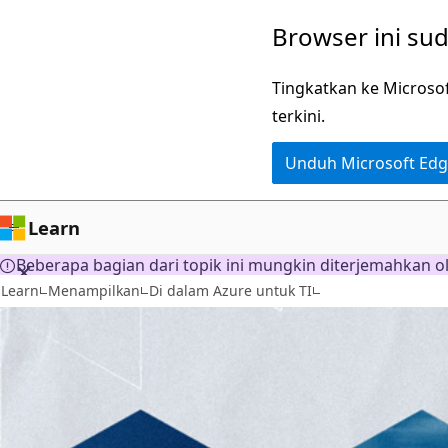
Lompati
Browser ini su
ke
konten
Tingkatkan ke Microso
utama
terkini.
Unduh Microsoft Ed
Learn
Beberapa bagian dari topik ini mungkin diterjemahkan o
Learn
Menampilkan
Di dalam Azure untuk TI