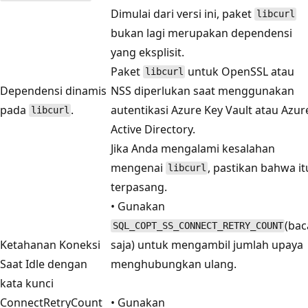
Dimulai dari versi ini, paket
libcurl
bukan lagi merupakan dependensi
yang eksplisit.
Paket
untuk OpenSSL atau
libcurl
Dependensi dinamis
NSS diperlukan saat menggunakan
pada
.
autentikasi Azure Key Vault atau Azur
libcurl
Active Directory.
Jika Anda mengalami kesalahan
mengenai
, pastikan bahwa it
libcurl
terpasang.
• Gunakan
(bac
SQL_COPT_SS_CONNECT_RETRY_COUNT
Ketahanan Koneksi
saja) untuk mengambil jumlah upaya
Saat Idle dengan
menghubungkan ulang.
kata kunci
ConnectRetryCount
• Gunakan