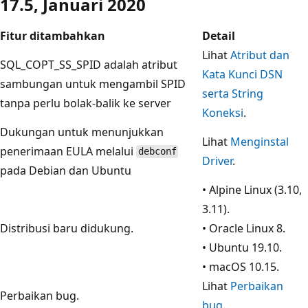
17.5, Januari 2020
Fitur ditambahkan
Detail
Lihat
Atribut dan
SQL_COPT_SS_SPID adalah atribut
Kata Kunci DSN
sambungan untuk mengambil SPID
serta String
tanpa perlu bolak-balik ke server
Koneksi
.
Dukungan untuk menunjukkan
Lihat
Menginstal
penerimaan EULA melalui
debconf
Driver
.
pada Debian dan Ubuntu
• Alpine Linux (3.10,
3.11).
Distribusi baru didukung.
• Oracle Linux 8.
• Ubuntu 19.10.
• macOS 10.15.
Lihat
Perbaikan
Perbaikan bug.
bug
.