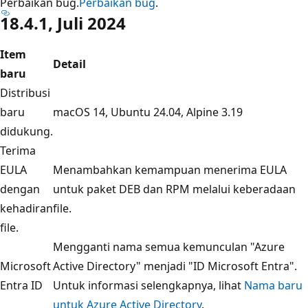
Perbaikan bug.
Perbaikan bug
.
18.4.1, Juli 2024
Item
Detail
baru
Distribusi
baru
macOS 14, Ubuntu 24.04, Alpine 3.19
didukung.
Terima
EULA
Menambahkan kemampuan menerima EULA
dengan
untuk paket DEB dan RPM melalui keberadaan
kehadiran
file.
file.
Mengganti nama semua kemunculan "Azure
Microsoft
Active Directory" menjadi "ID Microsoft Entra".
Entra ID
Untuk informasi selengkapnya, lihat
Nama baru
untuk Azure Active Directory
.