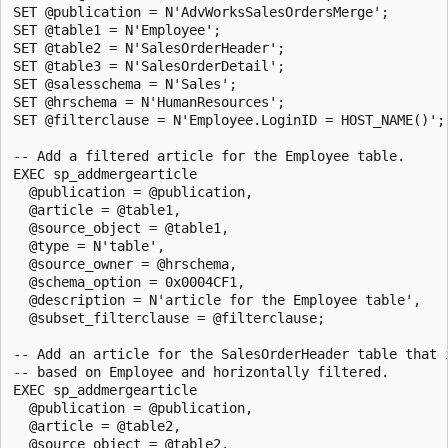
SET @publication = N'AdvWorksSalesOrdersMerge'; 

SET @table1 = N'Employee'; 

SET @table2 = N'SalesOrderHeader'; 

SET @table3 = N'SalesOrderDetail'; 

SET @salesschema = N'Sales';

SET @hrschema = N'HumanResources';

SET @filterclause = N'Employee.LoginID = HOST_NAME()';

-- Add a filtered article for the Employee table.

EXEC sp_addmergearticle 

  @publication = @publication, 

  @article = @table1, 

  @source_object = @table1, 

  @type = N'table', 

  @source_owner = @hrschema,

  @schema_option = 0x0004CF1,

  @description = N'article for the Employee table',

  @subset_filterclause = @filterclause;

-- Add an article for the SalesOrderHeader table that i
-- based on Employee and horizontally filtered.

EXEC sp_addmergearticle 

  @publication = @publication, 

  @article = @table2, 

  @source_object = @table2, 
