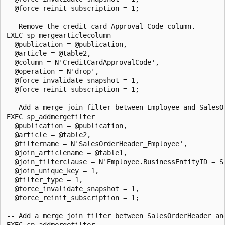
  @force_reinit_subscription = 1;

-- Remove the credit card Approval Code column.

EXEC sp_mergearticlecolumn 

  @publication = @publication, 

  @article = @table2, 

  @column = N'CreditCardApprovalCode', 

  @operation = N'drop', 

  @force_invalidate_snapshot = 1, 

  @force_reinit_subscription = 1;

-- Add a merge join filter between Employee and SalesOr
EXEC sp_addmergefilter 

  @publication = @publication, 

  @article = @table2, 

  @filtername = N'SalesOrderHeader_Employee', 

  @join_articlename = @table1, 

  @join_filterclause = N'Employee.BusinessEntityID = Sa
  @join_unique_key = 1, 

  @filter_type = 1, 

  @force_invalidate_snapshot = 1, 

  @force_reinit_subscription = 1;

-- Add a merge join filter between SalesOrderHeader and
EXEC sp_addmergefilter 
