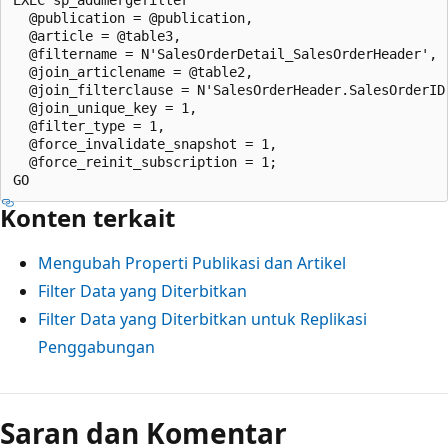
  @publication = @publication, 

  @article = @table3, 

  @filtername = N'SalesOrderDetail_SalesOrderHeader', 

  @join_articlename = @table2, 

  @join_filterclause = N'SalesOrderHeader.SalesOrderID
  @join_unique_key = 1, 

  @filter_type = 1, 

  @force_invalidate_snapshot = 1, 

  @force_reinit_subscription = 1;

Konten terkait
Mengubah Properti Publikasi dan Artikel
Filter Data yang Diterbitkan
Filter Data yang Diterbitkan untuk Replikasi
Penggabungan
Saran dan Komentar