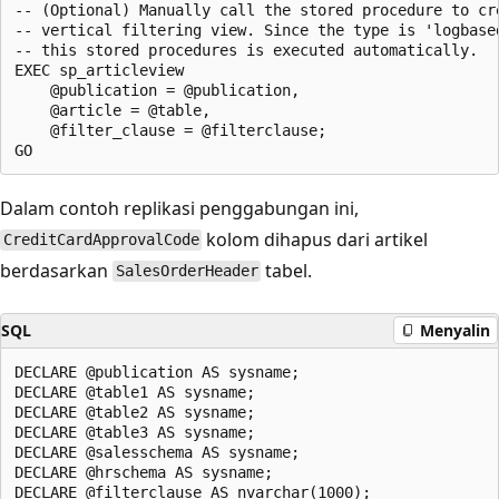
-- (Optional) Manually call the stored procedure to cre
-- vertical filtering view. Since the type is 'logbased
-- this stored procedures is executed automatically.

EXEC sp_articleview 

    @publication = @publication, 

    @article = @table,

    @filter_clause = @filterclause;

Dalam contoh replikasi penggabungan ini,
kolom dihapus dari artikel
CreditCardApprovalCode
berdasarkan
tabel.
SalesOrderHeader
SQL
Menyalin
DECLARE @publication AS sysname;

DECLARE @table1 AS sysname;

DECLARE @table2 AS sysname;

DECLARE @table3 AS sysname;

DECLARE @salesschema AS sysname;

DECLARE @hrschema AS sysname;

DECLARE @filterclause AS nvarchar(1000);
