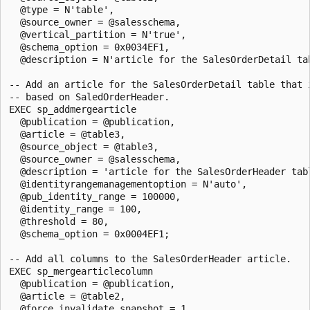
  @type = N'table', 

  @source_owner = @salesschema, 

  @vertical_partition = N'true',

  @schema_option = 0x0034EF1,

  @description = N'article for the SalesOrderDetail tab
-- Add an article for the SalesOrderDetail table that i
-- based on SaledOrderHeader.

EXEC sp_addmergearticle 

  @publication = @publication, 

  @article = @table3, 

  @source_object = @table3, 

  @source_owner = @salesschema,

  @description = 'article for the SalesOrderHeader tabl
  @identityrangemanagementoption = N'auto', 

  @pub_identity_range = 100000, 

  @identity_range = 100, 

  @threshold = 80,

  @schema_option = 0x0004EF1;

-- Add all columns to the SalesOrderHeader article.

EXEC sp_mergearticlecolumn 

  @publication = @publication, 

  @article = @table2, 

  @force_invalidate_snapshot = 1, 
