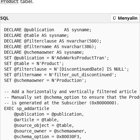
tabel.
Product
SQL
Menyalin
DECLARE @publication    AS sysname;

DECLARE @table AS sysname;

DECLARE @filterclause AS nvarchar(500);

DECLARE @filtername AS nvarchar(386);

DECLARE @schemaowner AS sysname;

SET @publication = N'AdvWorksProductTran'; 

SET @table = N'Product';

SET @filterclause = N'[DiscontinuedDate] IS NULL'; 

SET @filtername = N'filter_out_discontinued';

SET @schemaowner = N'Production';

-- Add a horizontally and vertically filtered article f
-- Manually set @schema_option to ensure that the Produ
-- is generated at the Subscriber (0x8000000).

EXEC sp_addarticle 

    @publication = @publication, 

    @article = @table, 

    @source_object = @table,

    @source_owner = @schemaowner, 

    @schema_option = 0x80030F3,
