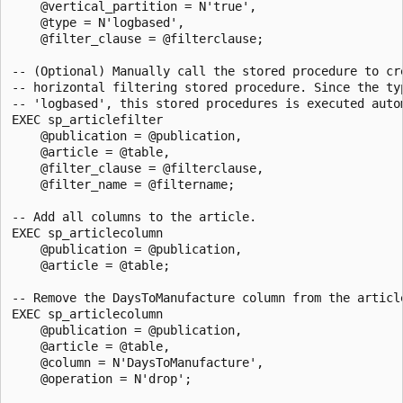
    @vertical_partition = N'true', 

    @type = N'logbased',

    @filter_clause = @filterclause;

-- (Optional) Manually call the stored procedure to cre
-- horizontal filtering stored procedure. Since the typ
-- 'logbased', this stored procedures is executed autom
EXEC sp_articlefilter 

    @publication = @publication, 

    @article = @table, 

    @filter_clause = @filterclause, 

    @filter_name = @filtername;

-- Add all columns to the article.

EXEC sp_articlecolumn 

    @publication = @publication, 

    @article = @table;

-- Remove the DaysToManufacture column from the article
EXEC sp_articlecolumn 

    @publication = @publication, 

    @article = @table, 

    @column = N'DaysToManufacture', 

    @operation = N'drop';
