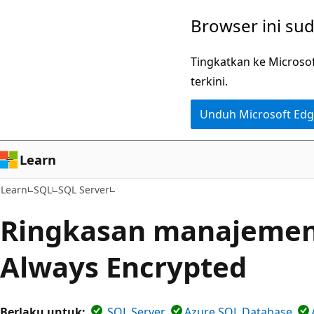
Lompati
Browser ini su
ke
konten
Tingkatkan ke Microso
utama
terkini.
Unduh Microsoft Ed
Learn
Learn
SQL
SQL Server
Ringkasan manajemen
Always Encrypted
Berlaku untuk:
SQL Server
Azure SQL Database