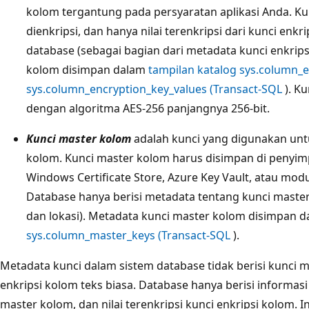
kolom tergantung pada persyaratan aplikasi Anda. Kun
dienkripsi, dan hanya nilai terenkripsi dari kunci en
database (sebagai bagian dari metadata kunci enkrips
kolom disimpan dalam
tampilan katalog sys.column_e
sys.column_encryption_key_values (Transact-SQL
). K
dengan algoritma AES-256 panjangnya 256-bit.
Kunci master kolom
adalah kunci yang digunakan untu
kolom. Kunci master kolom harus disimpan di penyimp
Windows Certificate Store, Azure Key Vault, atau mo
Database hanya berisi metadata tentang kunci maste
dan lokasi). Metadata kunci master kolom disimpan 
sys.column_master_keys (Transact-SQL
).
Metadata kunci dalam sistem database tidak berisi kunci m
enkripsi kolom teks biasa. Database hanya berisi informasi 
master kolom, dan nilai terenkripsi kunci enkripsi kolom. I