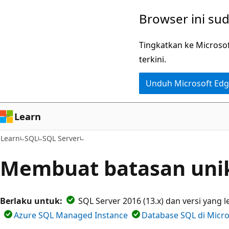
Lompati
Browser ini su
ke
konten
Tingkatkan ke Microso
utama
terkini.
Unduh Microsoft Ed
Learn
Learn
SQL
SQL Server
Membuat batasan uni
Berlaku untuk:
SQL Server 2016 (13.x) dan versi yang 
Azure SQL Managed Instance
Database SQL di Micro