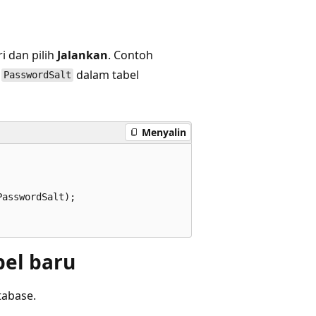
i dan pilih
Jalankan
. Contoh
n
dalam tabel
PasswordSalt
Menyalin
asswordSalt);   

el baru
tabase.