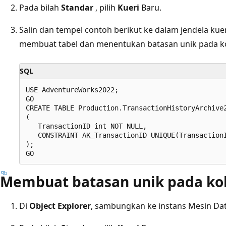
Pada bilah
Standar
, pilih
Kueri
Baru.
Salin dan tempel contoh berikut ke dalam jendela kuer
membuat tabel dan menentukan batasan unik pada 
SQL
USE AdventureWorks2022;  

GO  

CREATE TABLE Production.TransactionHistoryArchive2
(  

   TransactionID int NOT NULL,  

   CONSTRAINT AK_TransactionID UNIQUE(TransactionI
);  

Membuat batasan unik pada ko
Di
Object Explorer
, sambungkan ke instans Mesin Da