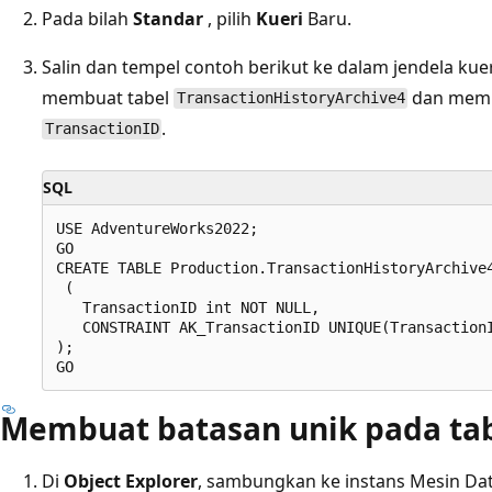
Pada bilah
Standar
, pilih
Kueri
Baru.
Salin dan tempel contoh berikut ke dalam jendela kuer
membuat tabel
dan memb
TransactionHistoryArchive4
.
TransactionID
SQL
USE AdventureWorks2022;  

GO  

CREATE TABLE Production.TransactionHistoryArchive4
 (  

   TransactionID int NOT NULL,   

   CONSTRAINT AK_TransactionID UNIQUE(TransactionI
);   

Membuat batasan unik pada tab
Di
Object Explorer
, sambungkan ke instans Mesin Da