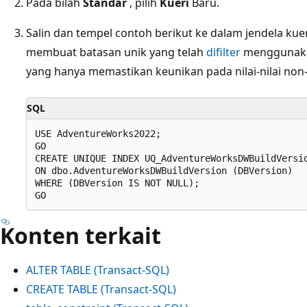
Pada bilah
Standar
, pilih
Kueri
Baru.
Salin dan tempel contoh berikut ke dalam jendela kuer
membuat batasan unik yang telah
difilter
mengguna
yang hanya memastikan keunikan pada nilai-nilai non
SQL
USE AdventureWorks2022;  

GO

CREATE UNIQUE INDEX UQ_AdventureWorksDWBuildVersio
ON dbo.AdventureWorksDWBuildVersion (DBVersion)

WHERE (DBVersion IS NOT NULL);

Konten terkait
ALTER TABLE (Transact-SQL)
CREATE TABLE (Transact-SQL)