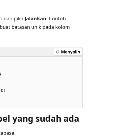
i dan pilih
Jalankan
. Contoh
uat batasan unik pada kolom
Menyalin
  

D)   

el yang sudah ada
tabase.