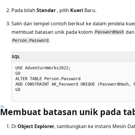
Pada bilah
Standar
, pilih
Kueri
Baru.
Salin dan tempel contoh berikut ke dalam jendela kuer
membuat batasan unik pada kolom
da
PasswordHash
.
Person.Password
SQL
USE AdventureWorks2022;   

GO  

ALTER TABLE Person.Password   

ADD CONSTRAINT AK_Password UNIQUE (PasswordHash, P
GO  

Membuat batasan unik pada tab
Di
Object Explorer
, sambungkan ke instans Mesin Da