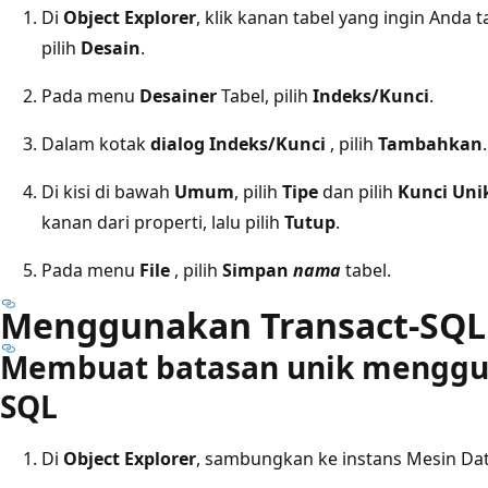
Di
Object Explorer
, klik kanan tabel yang ingin Anda
pilih
Desain
.
Pada menu
Desainer
Tabel, pilih
Indeks/Kunci
.
Dalam kotak
dialog Indeks/Kunci
, pilih
Tambahkan
.
Di kisi di bawah
Umum
, pilih
Tipe
dan pilih
Kunci Uni
kanan dari properti, lalu pilih
Tutup
.
Pada menu
File
, pilih
Simpan
nama
tabel.
Menggunakan Transact-SQL
Membuat batasan unik menggun
SQL
Di
Object Explorer
, sambungkan ke instans Mesin Da