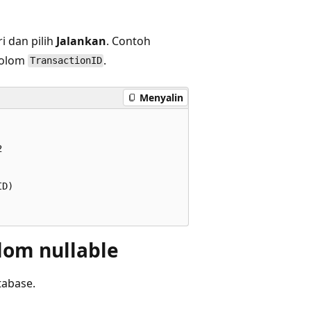
i dan pilih
Jalankan
. Contoh
kolom
.
TransactionID
Menyalin
  

D)  

lom nullable
tabase.