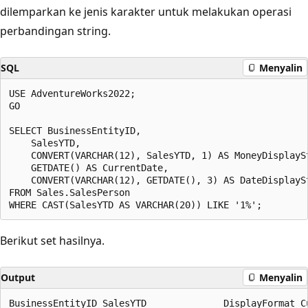
dilemparkan ke jenis karakter untuk melakukan operasi
perbandingan string.
SQL
Menyalin
USE AdventureWorks2022;

GO

SELECT BusinessEntityID,

    SalesYTD,

    CONVERT(VARCHAR(12), SalesYTD, 1) AS MoneyDisplaySt
    GETDATE() AS CurrentDate,

    CONVERT(VARCHAR(12), GETDATE(), 3) AS DateDisplaySt
FROM Sales.SalesPerson

Berikut set hasilnya.
Output
Menyalin
BusinessEntityID SalesYTD              DisplayFormat C