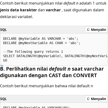
Contoh berikut menunjukkan nilai
default n
adalah 1 untuk
jenis data karakter
dan
varchar
, saat digunakan dalam
deklarasi variabel.
SQL
Menyalin
DECLARE @myVariable AS VARCHAR = 'abc';

DECLARE @myNextVariable AS CHAR = 'abc';

--The following query returns 1

SELECT DATALENGTH(@myVariable), DATALENGTH(@myNextVaria
B. Perlihatkan nilai
default n
saat varchar
digunakan dengan CAST dan CONVERT
Contoh berikut menunjukkan bahwa nilai default n
SQL
Menyalin
DECLARE @myVariable AS VARCHAR(40);
