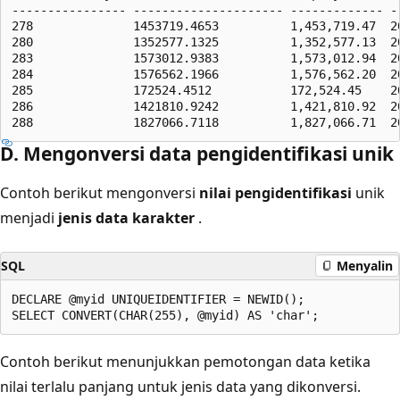
---------------- --------------------- ------------- -
278              1453719.4653          1,453,719.47  20
280              1352577.1325          1,352,577.13  20
283              1573012.9383          1,573,012.94  20
284              1576562.1966          1,576,562.20  20
285              172524.4512           172,524.45    20
286              1421810.9242          1,421,810.92  20
D. Mengonversi data pengidentifikasi unik
Contoh berikut mengonversi
nilai pengidentifikasi
unik
menjadi
jenis data karakter
.
SQL
Menyalin
DECLARE @myid UNIQUEIDENTIFIER = NEWID();

Contoh berikut menunjukkan pemotongan data ketika
nilai terlalu panjang untuk jenis data yang dikonversi.