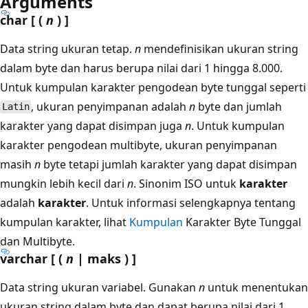
Arguments
char [ (
n
) ]
Data string ukuran tetap.
n
mendefinisikan ukuran string
dalam byte dan harus berupa nilai dari 1 hingga 8.000.
Untuk kumpulan karakter pengodean byte tunggal seperti
, ukuran penyimpanan adalah
n
byte dan jumlah
Latin
karakter yang dapat disimpan juga
n
. Untuk kumpulan
karakter pengodean multibyte, ukuran penyimpanan
masih
n
byte tetapi jumlah karakter yang dapat disimpan
mungkin lebih kecil dari
n
. Sinonim ISO untuk
karakter
adalah
karakter
. Untuk informasi selengkapnya tentang
kumpulan karakter, lihat
Kumpulan
Karakter Byte Tunggal
dan Multibyte.
varchar [ (
n
| maks ) ]
Data string ukuran variabel. Gunakan
n
untuk menentukan
ukuran string dalam byte dan dapat berupa nilai dari 1