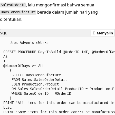
, lalu mengonfirmasi bahwa semua
SalesOrderID
berada dalam jumlah hari yang
DaysToManufacture
ditentukan.
SQL
Menyalin
-- Uses AdventureWorks

CREATE PROCEDURE DaysToBuild @OrderID INT, @NumberOfDay
AS  

IF   

@NumberOfDays >= ALL  

   (  

    SELECT DaysToManufacture  

    FROM Sales.SalesOrderDetail  

    JOIN Production.Product   

    ON Sales.SalesOrderDetail.ProductID = Production.Pr
    WHERE SalesOrderID = @OrderID  

   )  

PRINT 'All items for this order can be manufactured in
ELSE   
