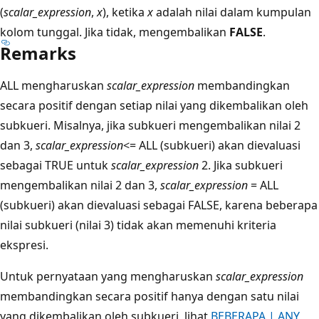
(
scalar_expression
,
x
), ketika
x
adalah nilai dalam kumpulan
kolom tunggal. Jika tidak, mengembalikan
FALSE
.
Remarks
ALL mengharuskan
scalar_expression
membandingkan
secara positif dengan setiap nilai yang dikembalikan oleh
subkueri. Misalnya, jika subkueri mengembalikan nilai 2
dan 3,
scalar_expression
<= ALL (subkueri) akan dievaluasi
sebagai TRUE untuk
scalar_expression
2. Jika subkueri
mengembalikan nilai 2 dan 3,
scalar_expression
= ALL
(subkueri) akan dievaluasi sebagai FALSE, karena beberapa
nilai subkueri (nilai 3) tidak akan memenuhi kriteria
ekspresi.
Untuk pernyataan yang mengharuskan
scalar_expression
membandingkan secara positif hanya dengan satu nilai
yang dikembalikan oleh subkueri, lihat
BEBERAPA | ANY