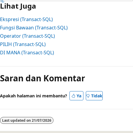
Lihat Juga
Ekspresi (Transact-SQL)
Fungsi Bawaan (Transact-SQL)
Operator (Transact-SQL)
PILIH (Transact-SQL)
DI MANA (Transact-SQL)
Mode
baca
Saran dan Komentar
dinonaktifkan
Apakah halaman ini membantu?
Ya
Tidak
Last updated on
21/07/2026