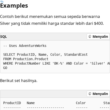
Examples
Contoh berikut menemukan semua sepeda berwarna
Silver yang tidak memiliki harga standar lebih dari $400.
SQL
Menyalin
-- Uses AdventureWorks  

SELECT ProductID, Name, Color, StandardCost  

FROM Production.Product  

WHERE ProductNumber LIKE 'BK-%' AND Color = 'Silver' AN
Berikut set hasilnya.
Menyalin
ProductID   Name                     Color         Stan
---------   -------------------      ------      ------