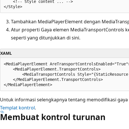
    <!-- Style content ... -->

Tambahkan MediaPlayerElement dengan MediaTranspo
Atur properti Gaya elemen MediaTransportControls 
seperti yang ditunjukkan di sini.
XAML
<MediaPlayerElement AreTransportControlsEnabled="True">
    <MediaPlayerElement.TransportControls>

        <MediaTransportControls Style="{StaticResource 
    </MediaPlayerElement.TransportControls>

Untuk informasi selengkapnya tentang memodifikasi gaya 
Templat kontrol
.
Membuat kontrol turunan