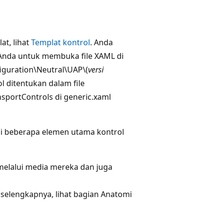
t, lihat
Templat kontrol
. Anda
 Anda untuk membuka file XAML di
guration\Neutral\UAP\(
versi
l ditentukan dalam file
portControls di generic.xaml
si beberapa elemen utama kontrol
lalui media mereka dan juga
 selengkapnya, lihat bagian Anatomi