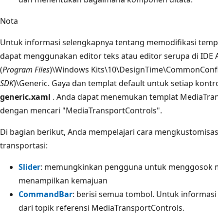
Nota
Untuk informasi selengkapnya tentang memodifikasi templa
dapat menggunakan editor teks atau editor serupa di IDE
(
Program Files
)\Windows Kits\10\DesignTime\CommonConfi
SDK
)\Generic. Gaya dan templat default untuk setiap kontro
generic.xaml
. Anda dapat menemukan templat MediaTrans
dengan mencari "MediaTransportControls".
Di bagian berikut, Anda mempelajari cara mengkustomisa
transportasi:
Slider
: memungkinkan pengguna untuk menggosok me
menampilkan kemajuan
CommandBar
: berisi semua tombol. Untuk informasi
dari topik referensi MediaTransportControls.