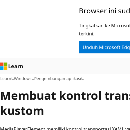
Lompati
Browser ini su
ke
konten
Tingkatkan ke Microso
utama
terkini.
Unduh Microsoft Ed
Learn
Learn
Windows
Pengembangan aplikasi
Membuat kontrol tran
kustom
MediaPlayerElement memiliki kontrol transportasi XAML y