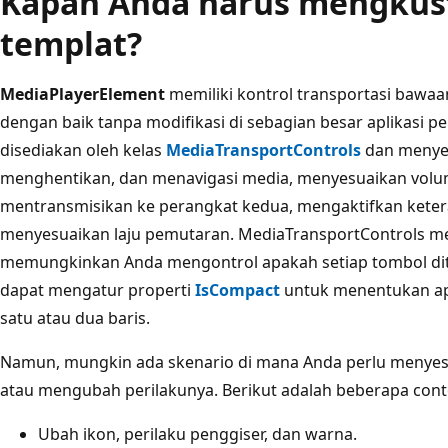
Kapan Anda harus mengkus
templat?
MediaPlayerElement
memiliki kontrol transportasi bawaa
dengan baik tanpa modifikasi di sebagian besar aplikasi 
disediakan oleh kelas
MediaTransportControls
dan menye
menghentikan, dan menavigasi media, menyesuaikan volum
mentransmisikan ke perangkat kedua, mengaktifkan ketera
menyesuaikan laju pemutaran. MediaTransportControls mem
memungkinkan Anda mengontrol apakah setiap tombol dita
dapat mengatur properti
IsCompact
untuk menentukan ap
satu atau dua baris.
Namun, mungkin ada skenario di mana Anda perlu menyesua
atau mengubah perilakunya. Berikut adalah beberapa cont
Ubah ikon, perilaku penggiser, dan warna.