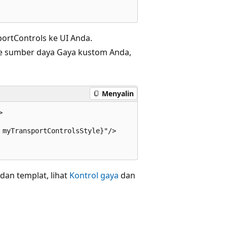
rtControls ke UI Anda.
ke sumber daya Gaya kustom Anda,
Menyalin


myTransportControlsStyle}"/>

dan templat, lihat
Kontrol gaya
dan