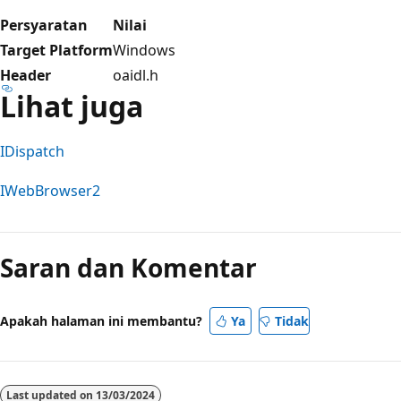
Persyaratan
Nilai
Target Platform
Windows
Header
oaidl.h
Lihat juga
IDispatch
IWebBrowser2
Saran dan Komentar
Apakah halaman ini membantu?
Ya
Tidak
Last updated on
13/03/2024