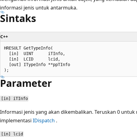
informasi jenis untuk antarmuka.
Sintaks
C++
HRESULT GetTypeInfo(

  [in]  UINT      iTInfo,

  [in]  LCID      lcid,

  [out] ITypeInfo **ppTInfo

Parameter
[in] iTInfo
Informasi jenis yang akan dikembalikan. Teruskan 0 untuk
implementasi
IDispatch
.
[in] lcid