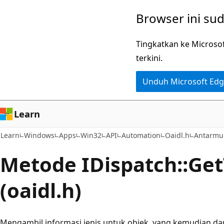
Lompati
Browser ini su
ke
konten
Tingkatkan ke Microso
utama
terkini.
Unduh Microsoft Ed
Learn
Learn
Windows
Apps
Win32
API
Automation
Oaidl.h
Antarmuk
Metode IDispatch::Ge
(oaidl.h)
Mengambil informasi jenis untuk objek, yang kemudian 