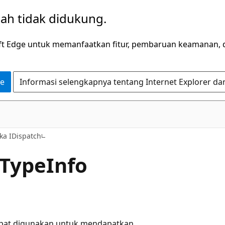
dah tidak didukung.
ft Edge untuk memanfaatkan fitur, pembaruan keamanan, 
ge
Informasi selengkapnya tentang Internet Explorer da
a IDispatch
tTypeInfo
dapat digunakan untuk mendapatkan