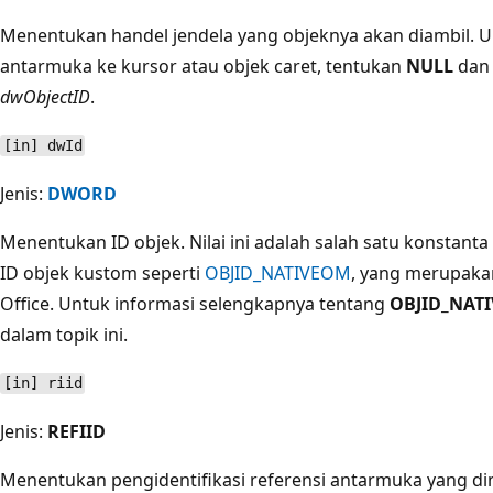
Menentukan handel jendela yang objeknya akan diambil.
antarmuka ke kursor atau objek caret, tentukan
NULL
dan 
dwObjectID
.
[in] dwId
Jenis:
DWORD
Menentukan ID objek. Nilai ini adalah salah satu konstanta
ID objek kustom seperti
OBJID_NATIVEOM
, yang merupakan
Office. Untuk informasi selengkapnya tentang
OBJID_NAT
dalam topik ini.
[in] riid
Jenis:
REFIID
Menentukan pengidentifikasi referensi antarmuka yang dimin