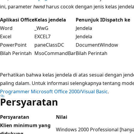
ini, parameter
hwnd
harus cocok dengan jenis kelas jendela
Aplikasi Office
Kelas jendela
Penunjuk IDispatch ke
Word
_WwG
Jendela
Excel
EXCEL7
Jendela
PowerPoint
paneClassDC
DocumentWindow
Bilah Perintah
MsoCommandBar
Bilah Perintah
Perhatikan bahwa kelas jendela di atas sesuai dengan jen
paling dalam. Untuk informasi selengkapnya tentang model 
Programmer Microsoft Office 2000/Visual Basic
.
Persyaratan
Persyaratan
Nilai
Klien minimum yang
Windows 2000 Professional [hanya
didukung