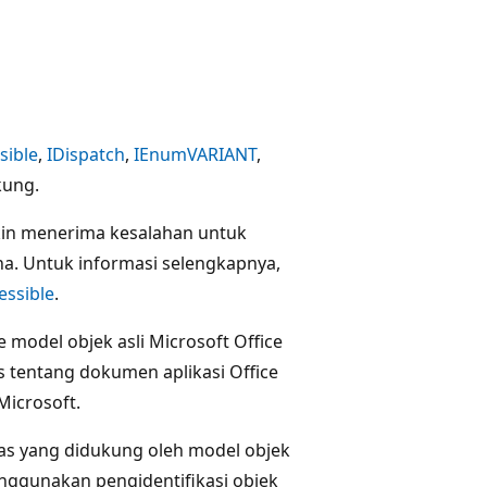
sible
,
IDispatch
,
IEnumVARIANT
,
kung.
kin menerima kesalahan untuk
a. Untuk informasi selengkapnya,
ssible
.
model objek asli Microsoft Office
as tentang dokumen aplikasi Office
 Microsoft.
as yang didukung oleh model objek
nggunakan pengidentifikasi objek