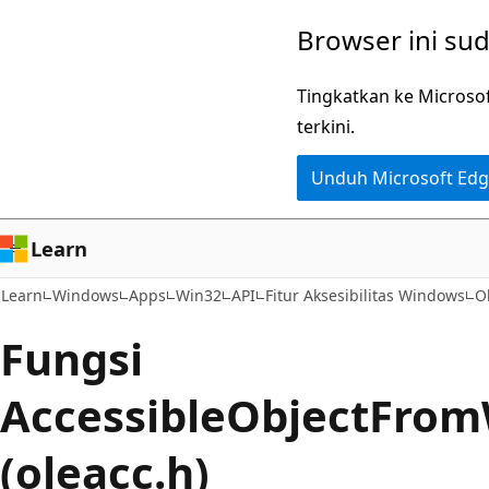
Lompati
Browser ini su
ke
konten
Tingkatkan ke Microso
utama
terkini.
Unduh Microsoft Ed
Learn
Learn
Windows
Apps
Win32
API
Fitur Aksesibilitas Windows
O
Fungsi
AccessibleObjectFro
(oleacc.h)