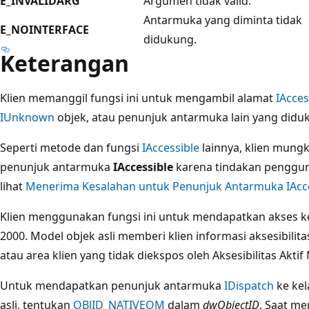
E_INVALIDARG
Argumen tidak valid.
Antarmuka yang diminta tidak
E_NOINTERFACE
didukung.
Keterangan
Klien memanggil fungsi ini untuk mengambil alamat
IAcces
IUnknown
objek, atau penunjuk antarmuka lain yang didu
Seperti metode dan fungsi
IAccessible
lainnya, klien mung
penunjuk antarmuka
IAccessible
karena tindakan penggun
lihat
Menerima Kesalahan untuk Penunjuk Antarmuka IAcce
Klien menggunakan fungsi ini untuk mendapatkan akses ke 
2000. Model objek asli memberi klien informasi aksesibilit
atau area klien yang tidak diekspos oleh Aksesibilitas Aktif
Untuk mendapatkan penunjuk antarmuka
IDispatch
ke kel
asli, tentukan
OBJID_NATIVEOM
dalam
dwObjectID
. Saat me