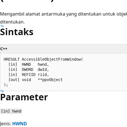
Mengambil alamat antarmuka yang ditentukan untuk objek
ditentukan.
Sintaks
C++
HRESULT AccessibleObjectFromWindow(

  [in]  HWND   hwnd,

  [in]  DWORD  dwId,

  [in]  REFIID riid,

  [out] void   **ppvObject

Parameter
[in] hwnd
Jenis:
HWND