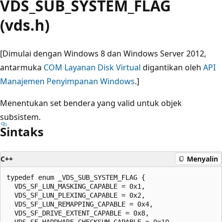
VDS_SUB_SYSTEM_FLAG
(vds.h)
[Dimulai dengan Windows 8 dan Windows Server 2012,
antarmuka
COM Layanan Disk Virtual
digantikan oleh
API
Manajemen Penyimpanan Windows
.]
Menentukan set bendera yang valid untuk objek
subsistem.
Sintaks
C++
Menyalin
typedef enum _VDS_SUB_SYSTEM_FLAG {

  VDS_SF_LUN_MASKING_CAPABLE = 0x1,

  VDS_SF_LUN_PLEXING_CAPABLE = 0x2,

  VDS_SF_LUN_REMAPPING_CAPABLE = 0x4,

  VDS_SF_DRIVE_EXTENT_CAPABLE = 0x8,

  VDS_SF_HARDWARE_CHECKSUM_CAPABLE = 0x10,
