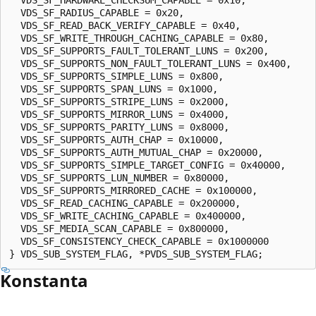
  VDS_SF_RADIUS_CAPABLE = 0x20,

  VDS_SF_READ_BACK_VERIFY_CAPABLE = 0x40,

  VDS_SF_WRITE_THROUGH_CACHING_CAPABLE = 0x80,

  VDS_SF_SUPPORTS_FAULT_TOLERANT_LUNS = 0x200,

  VDS_SF_SUPPORTS_NON_FAULT_TOLERANT_LUNS = 0x400,

  VDS_SF_SUPPORTS_SIMPLE_LUNS = 0x800,

  VDS_SF_SUPPORTS_SPAN_LUNS = 0x1000,

  VDS_SF_SUPPORTS_STRIPE_LUNS = 0x2000,

  VDS_SF_SUPPORTS_MIRROR_LUNS = 0x4000,

  VDS_SF_SUPPORTS_PARITY_LUNS = 0x8000,

  VDS_SF_SUPPORTS_AUTH_CHAP = 0x10000,

  VDS_SF_SUPPORTS_AUTH_MUTUAL_CHAP = 0x20000,

  VDS_SF_SUPPORTS_SIMPLE_TARGET_CONFIG = 0x40000,

  VDS_SF_SUPPORTS_LUN_NUMBER = 0x80000,

  VDS_SF_SUPPORTS_MIRRORED_CACHE = 0x100000,

  VDS_SF_READ_CACHING_CAPABLE = 0x200000,

  VDS_SF_WRITE_CACHING_CAPABLE = 0x400000,

  VDS_SF_MEDIA_SCAN_CAPABLE = 0x800000,

  VDS_SF_CONSISTENCY_CHECK_CAPABLE = 0x1000000

Konstanta