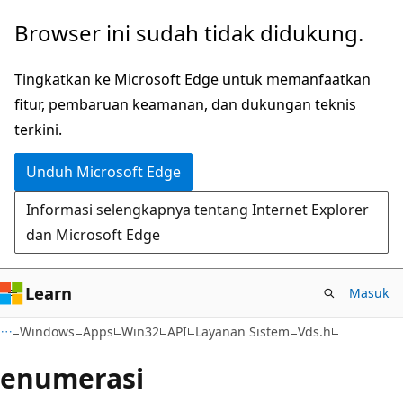
Lompati
Browser ini sudah tidak didukung.
ke
konten
Tingkatkan ke Microsoft Edge untuk memanfaatkan
utama
fitur, pembaruan keamanan, dan dukungan teknis
terkini.
Unduh Microsoft Edge
Informasi selengkapnya tentang Internet Explorer
dan Microsoft Edge
Learn
Masuk
Windows
Apps
Win32
API
Layanan Sistem
Vds.h
enumerasi