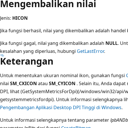
Mengembalikan nilai
Jenis:
HICON
Jika fungsi berhasil, nilai yang dikembalikan adalah handel 
Jika fungsi gagal, nilai yang dikembalikan adalah
NULL
. Un
kesalahan yang diperluas, hubungi
GetLastError
.
Keterangan
Untuk menentukan ukuran nominal ikon, gunakan fungsi
nilai
SM_CXICON
atau
SM_CYICON
. Selain itu, Anda dapa
DPI, lihat (GetSystemMetricsForDpi)(/windows/win32/api/w
getsystemmetricsfordpi). Untuk informasi selengkapnya li
Pengembangan Aplikasi Desktop DPI Tinggi di Windows
.
Untuk informasi selengkapnya tentang parameter
lpbANDb
parameter
lpBits
dari fungsi
CreateBitmap
.