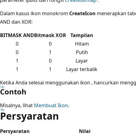
Dalam kasus ikon monokrom
CreateIcon
menerapkan tabe
AND dan XOR:
BITMASK AND
Bitmask XOR
Tampilan
0
0
Hitam
0
1
Putih
1
0
Layar
1
1
Layar terbalik
Ketika Anda selesai menggunakan ikon , hancurkan meng
Contoh
Misalnya, lihat
Membuat Ikon
.
Persyaratan
Persyaratan
Nilai