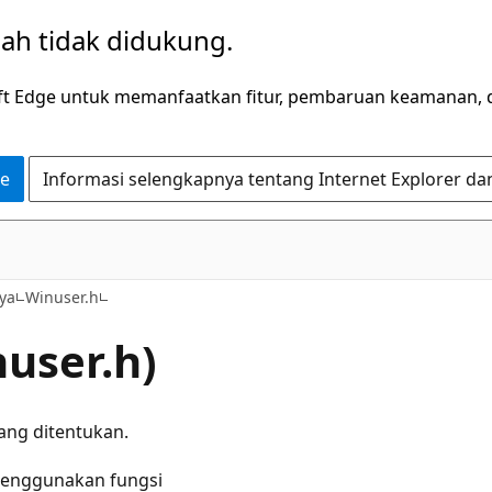
dah tidak didukung.
ft Edge untuk memanfaatkan fitur, pembaruan keamanan, 
ge
Informasi selengkapnya tentang Internet Explorer da
ya
Winuser.h
nuser.h)
ang ditentukan.
menggunakan fungsi