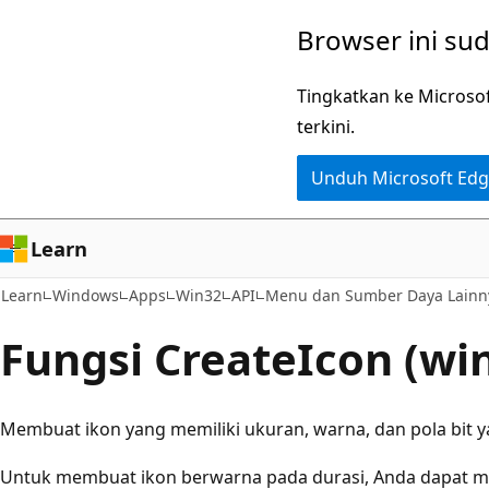
Lompati
Browser ini su
ke
konten
Tingkatkan ke Microso
utama
terkini.
Unduh Microsoft Ed
Learn
Learn
Windows
Apps
Win32
API
Menu dan Sumber Daya Lainn
Fungsi CreateIcon (wi
Membuat ikon yang memiliki ukuran, warna, dan pola bit y
Untuk membuat ikon berwarna pada durasi, Anda dapat 