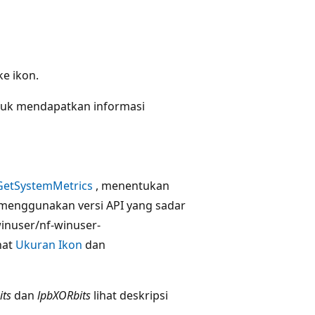
ke ikon.
tuk mendapatkan informasi
GetSystemMetrics
, menentukan
t menggunakan versi API yang sadar
inuser/nf-winuser-
hat
Ukuran Ikon
dan
its
dan
lpbXORbits
lihat deskripsi