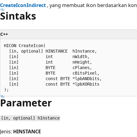
CreateIconIndirect
, yang membuat ikon berdasarkan kon
Sintaks
C++
HICON CreateIcon(

  [in, optional] HINSTANCE  hInstance,

  [in]           int        nWidth,

  [in]           int        nHeight,

  [in]           BYTE       cPlanes,

  [in]           BYTE       cBitsPixel,

  [in]           const BYTE *lpbANDbits,

  [in]           const BYTE *lpbXORbits

Parameter
[in, optional] hInstance
Jenis:
HINSTANCE