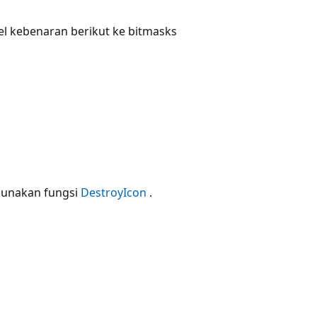
l kebenaran berikut ke bitmasks
gunakan fungsi
DestroyIcon
.