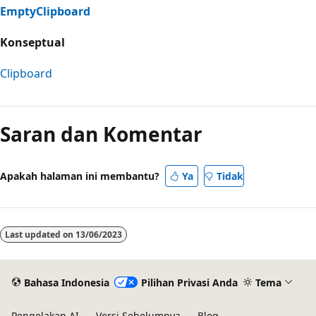
EmptyClipboard
Konseptual
Clipboard
Mode
baca
Saran dan Komentar
dinonaktifkan
Apakah halaman ini membantu?
Ya
Tidak
Last updated on
13/06/2023
Bahasa Indonesia
Pilihan Privasi Anda
Tema
Pengelakan AI
Versi Sebelumnya
Blog