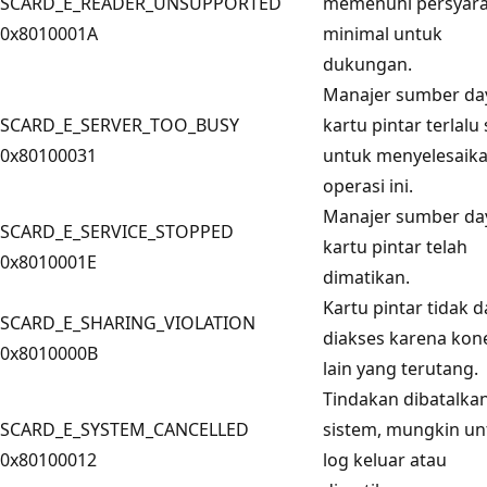
SCARD_E_READER_UNSUPPORTED
memenuhi persyar
0x8010001A
minimal untuk
dukungan.
Manajer sumber da
SCARD_E_SERVER_TOO_BUSY
kartu pintar terlalu
0x80100031
untuk menyelesaik
operasi ini.
Manajer sumber da
SCARD_E_SERVICE_STOPPED
kartu pintar telah
0x8010001E
dimatikan.
Kartu pintar tidak 
SCARD_E_SHARING_VIOLATION
diakses karena kon
0x8010000B
lain yang terutang.
Tindakan dibatalka
SCARD_E_SYSTEM_CANCELLED
sistem, mungkin un
0x80100012
log keluar atau