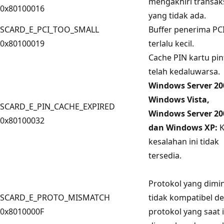
mengakhiri transak
0x80100016
yang tidak ada.
SCARD_E_PCI_TOO_SMALL
Buffer penerima PC
0x80100019
terlalu kecil.
Cache PIN kartu pin
telah kedaluwarsa.
Windows Server 20
Windows Vista,
SCARD_E_PIN_CACHE_EXPIRED
Windows Server 20
0x80100032
dan Windows XP:
K
kesalahan ini tidak
tersedia.
Protokol yang dimi
SCARD_E_PROTO_MISMATCH
tidak kompatibel d
0x8010000F
protokol yang saat i