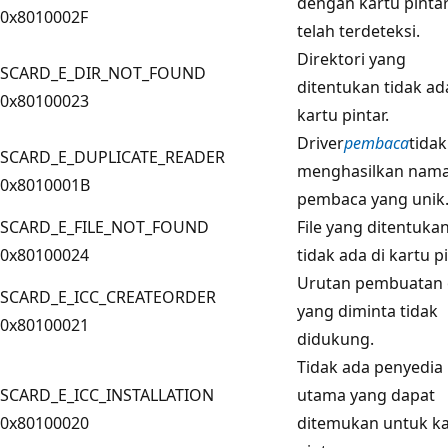
dengan kartu pinta
0x8010002F
telah terdeteksi.
Direktori yang
SCARD_E_DIR_NOT_FOUND
ditentukan tidak ad
0x80100023
kartu pintar.
Driver
pembaca
tidak
SCARD_E_DUPLICATE_READER
menghasilkan nam
0x8010001B
pembaca yang unik
SCARD_E_FILE_NOT_FOUND
File yang ditentuka
0x80100024
tidak ada di kartu pi
Urutan pembuatan 
SCARD_E_ICC_CREATEORDER
yang diminta tidak
0x80100021
didukung.
Tidak ada penyedia
SCARD_E_ICC_INSTALLATION
utama yang dapat
0x80100020
ditemukan untuk ka