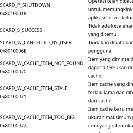
Operasi telah dibat
SCARD_P_SHUTDOWN
untuk memungkink
0x80100018
aplikasi server kelua
Tidak ada kesalaha
SCARD_S_SUCCESS
yang ditemui.
SCARD_W_CANCELLED_BY_USER
Tindakan dibatalka
0x8010006E
pengguna.
Item yang diminta t
SCARD_W_CACHE_ITEM_NOT_FOUND
dapat ditemukan di
0x80100070
cache.
Item cache yang di
SCARD_W_CACHE_ITEM_STALE
terlalu lama dan di
0x80100071
dari cache.
Item cache baru me
SCARD_W_CACHE_ITEM_TOO_BIG
ukuran maksimum 
0x80100072
item yang ditentuk