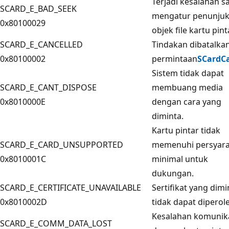
Terjadi kesalahan s
SCARD_E_BAD_SEEK
mengatur penunju
0x80100029
objek file kartu pint
SCARD_E_CANCELLED
Tindakan dibatalka
0x80100002
permintaan
SCardC
Sistem tidak dapat
SCARD_E_CANT_DISPOSE
membuang media
0x8010000E
dengan cara yang
diminta.
Kartu pintar tidak
SCARD_E_CARD_UNSUPPORTED
memenuhi persyar
0x8010001C
minimal untuk
dukungan.
SCARD_E_CERTIFICATE_UNAVAILABLE
Sertifikat yang dimi
0x8010002D
tidak dapat diperol
Kesalahan komunik
SCARD_E_COMM_DATA_LOST