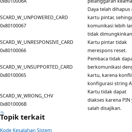
0x8010006A
pelanggaran keama
Daya telah dihapus 
SCARD_W_UNPOWERED_CARD
kartu pintar, sehing
0x80100067
komunikasi lebih la
tidak dimungkinkan
SCARD_W_UNRESPONSIVE_CARD
Kartu pintar tidak
0x80100066
merespons reset.
Pembaca tidak dap
SCARD_W_UNSUPPORTED_CARD
berkomunikasi den
0x80100065
kartu, karena konfli
konfigurasi string A
Kartu tidak dapat
SCARD_W_WRONG_CHV
diakses karena PIN
0x8010006B
salah disajikan.
Topik terkait
Kode Kesalahan Sistem