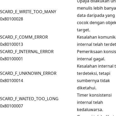
Upaya dilakukan un
menulis lebih bany
SCARD_E_WRITE_TOO_MANY
data daripada yang
0x80100028
cocok dengan obje
target.
SCARD_F_COMM_ERROR
Kesalahan komunik
0x80100013
internal telah terdet
SCARD_F_INTERNAL_ERROR
Pemeriksaan konsis
0x80100001
internal gagal.
Kesalahan internal 
SCARD_F_UNKNOWN_ERROR
terdeteksi, tetapi
0x80100014
sumbernya tidak
diketahui.
Timer konsistensi
SCARD_F_WAITED_TOO_LONG
internal telah
0x80100007
kedaluwarsa.