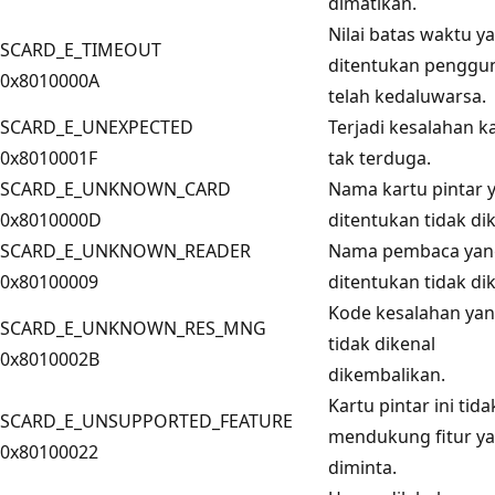
dimatikan.
Nilai batas waktu y
SCARD_E_TIMEOUT
ditentukan penggu
0x8010000A
telah kedaluwarsa.
SCARD_E_UNEXPECTED
Terjadi kesalahan k
0x8010001F
tak terduga.
SCARD_E_UNKNOWN_CARD
Nama kartu pintar 
0x8010000D
ditentukan tidak dik
SCARD_E_UNKNOWN_READER
Nama pembaca yan
0x80100009
ditentukan tidak dik
Kode kesalahan ya
SCARD_E_UNKNOWN_RES_MNG
tidak dikenal
0x8010002B
dikembalikan.
Kartu pintar ini tida
SCARD_E_UNSUPPORTED_FEATURE
mendukung fitur y
0x80100022
diminta.