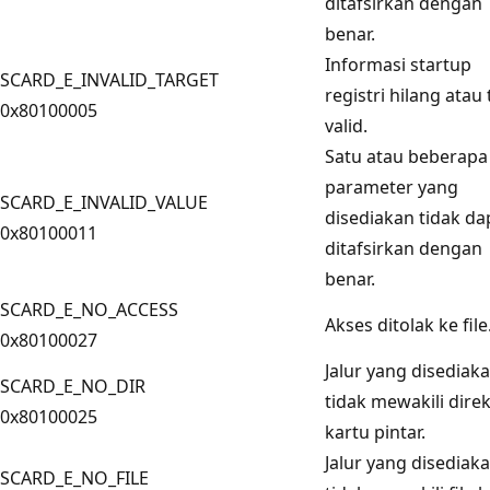
ditafsirkan dengan
benar.
Informasi startup
SCARD_E_INVALID_TARGET
registri hilang atau 
0x80100005
valid.
Satu atau beberapa 
parameter yang
SCARD_E_INVALID_VALUE
disediakan tidak da
0x80100011
ditafsirkan dengan
benar.
SCARD_E_NO_ACCESS
Akses ditolak ke file
0x80100027
Jalur yang disediak
SCARD_E_NO_DIR
tidak mewakili direk
0x80100025
kartu pintar.
Jalur yang disediak
SCARD_E_NO_FILE