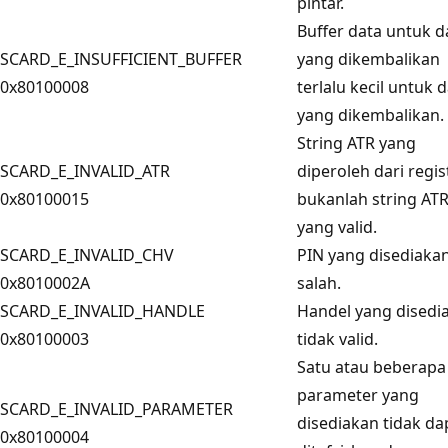
pintar.
Buffer data untuk d
SCARD_E_INSUFFICIENT_BUFFER
yang dikembalikan
0x80100008
terlalu kecil untuk 
yang dikembalikan.
String ATR
yang
SCARD_E_INVALID_ATR
diperoleh dari regis
0x80100015
bukanlah string AT
yang valid.
SCARD_E_INVALID_CHV
PIN yang disediaka
0x8010002A
salah.
SCARD_E_INVALID_HANDLE
Handel yang disedi
0x80100003
tidak valid.
Satu atau beberapa
parameter yang
SCARD_E_INVALID_PARAMETER
disediakan tidak da
0x80100004