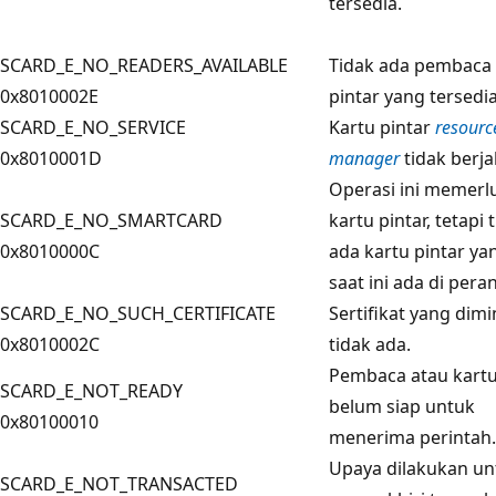
tersedia.
SCARD_E_NO_READERS_AVAILABLE
Tidak ada pembaca 
0x8010002E
pintar yang tersedia
SCARD_E_NO_SERVICE
Kartu pintar
resourc
0x8010001D
manager
tidak berja
Operasi ini memerl
SCARD_E_NO_SMARTCARD
kartu pintar, tetapi 
0x8010000C
ada kartu pintar ya
saat ini ada di pera
SCARD_E_NO_SUCH_CERTIFICATE
Sertifikat yang dimi
0x8010002C
tidak ada.
Pembaca atau kart
SCARD_E_NOT_READY
belum siap untuk
0x80100010
menerima perintah.
Upaya dilakukan un
SCARD_E_NOT_TRANSACTED