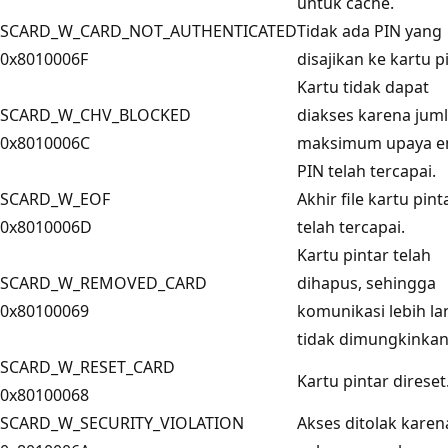
untuk cache.
SCARD_W_CARD_NOT_AUTHENTICATED
Tidak ada PIN yang
0x8010006F
disajikan ke kartu pi
Kartu tidak dapat
SCARD_W_CHV_BLOCKED
diakses karena jum
0x8010006C
maksimum upaya en
PIN telah tercapai.
SCARD_W_EOF
Akhir file kartu pint
0x8010006D
telah tercapai.
Kartu pintar telah
SCARD_W_REMOVED_CARD
dihapus, sehingga
0x80100069
komunikasi lebih la
tidak dimungkinkan
SCARD_W_RESET_CARD
Kartu pintar direset
0x80100068
SCARD_W_SECURITY_VIOLATION
Akses ditolak karen