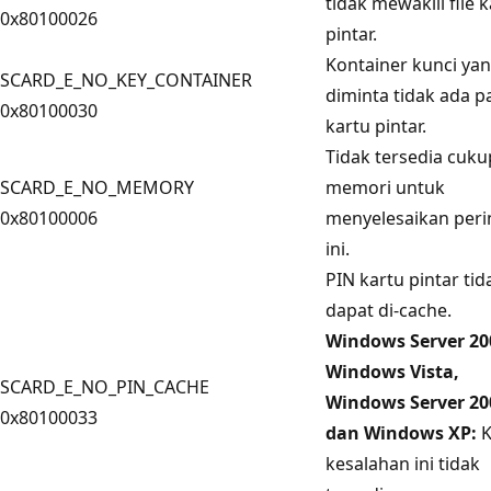
tidak mewakili file 
0x80100026
pintar.
Kontainer kunci ya
SCARD_E_NO_KEY_CONTAINER
diminta tidak ada p
0x80100030
kartu pintar.
Tidak tersedia cuku
SCARD_E_NO_MEMORY
memori untuk
0x80100006
menyelesaikan peri
ini.
PIN kartu pintar tid
dapat di-cache.
Windows Server 20
Windows Vista,
SCARD_E_NO_PIN_CACHE
Windows Server 20
0x80100033
dan Windows XP:
K
kesalahan ini tidak