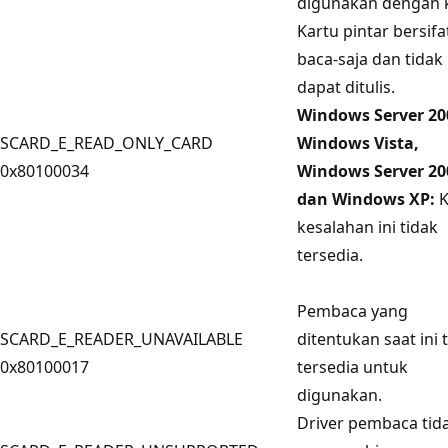
digunakan dengan k
Kartu pintar bersifa
baca-saja dan tidak
dapat ditulis.
Windows Server 20
SCARD_E_READ_ONLY_CARD
Windows Vista,
0x80100034
Windows Server 20
dan Windows XP:
K
kesalahan ini tidak
tersedia.
Pembaca yang
SCARD_E_READER_UNAVAILABLE
ditentukan saat ini 
0x80100017
tersedia untuk
digunakan.
Driver pembaca tid