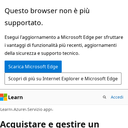
Ignora
Questo browser non è più
e
supportato.
passa
al
Esegui l'aggiornamento a Microsoft Edge per sfruttare
contenuto
i vantaggi di funzionalità più recenti, aggiornamenti
principale
della sicurezza e supporto tecnico.
Scarica Microsoft Edge
Scopri di più su Internet Explorer e Microsoft Edge
Learn
Accedi
Learn
Azure
Servizio app
Acquistare e gestire un