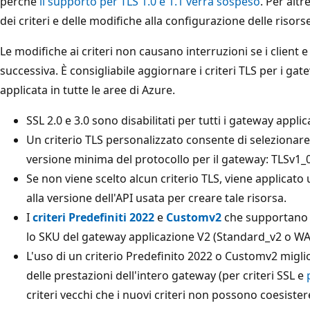
perché
il supporto per TLS 1.0 e 1.1 verrà sospeso
. Per alt
dei criteri e delle modifiche alla configurazione delle risorse
Le modifiche ai criteri non causano interruzioni se i client 
successiva. È consigliabile aggiornare i criteri TLS per i g
applicata in tutte le aree di Azure.
SSL 2.0 e 3.0 sono disabilitati per tutti i gateway appl
Un criterio TLS personalizzato consente di selezionar
versione minima del protocollo per il gateway: TLSv1_0
Se non viene scelto alcun criterio TLS, viene applicato
alla versione dell'API usata per creare tale risorsa.
I
criteri Predefiniti 2022
e
Customv2
che supportan
lo SKU del gateway applicazione V2 (Standard_v2 o WA
L'uso di un criterio Predefinito 2022 o Customv2 miglio
delle prestazioni dell'intero gateway (per criteri SSL e
criteri vecchi che i nuovi criteri non possono coesiste