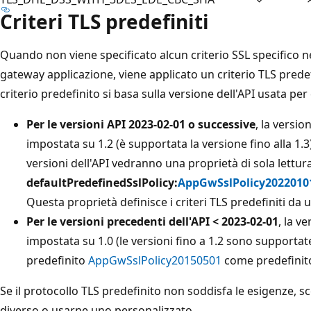
Criteri TLS predefiniti
Quando non viene specificato alcun criterio SSL specifico ne
gateway applicazione, viene applicato un criterio TLS predef
criterio predefinito si basa sulla versione dell'API usata per
Per le versioni API 2023-02-01 o successive
, la versi
impostata su 1.2 (è supportata la versione fino alla 1.3
versioni dell'API vedranno una proprietà di sola lettur
defaultPredefinedSslPolicy:
AppGwSslPolicy2022010
Questa proprietà definisce i criteri TLS predefiniti da 
Per le versioni precedenti dell'API < 2023-02-01
, la v
impostata su 1.0 (le versioni fino a 1.2 sono supportate
predefinito
AppGwSslPolicy20150501
come predefinit
Se il protocollo TLS predefinito non soddisfa le esigenze, sc
diverso o usarne uno personalizzato.