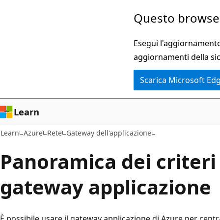
Ignora
Questo browser
e
passa
Esegui l'aggiornamento 
al
aggiornamenti della si
contenuto
Scarica Microsoft Ed
principale
Learn
Learn
Azure
Rete
Gateway dell'applicazione
Panoramica dei criteri 
gateway applicazione
È possibile usare il gateway applicazione di Azure per central