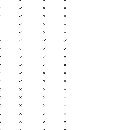
✓
✓
✗
✗
✓
✓
✗
✗
✓
✓
✗
✗
✓
✓
✗
✗
✓
✓
✓
✓
✓
✓
✓
✓
✓
✓
✓
✗
✓
✓
✓
✗
✓
✓
✗
✗
✓
✓
✗
✗
✗
✗
✗
✗
✗
✗
✗
✗
✗
✗
✗
✗
✗
✗
✗
✗
✗
✗
✗
✗
✗
✗
✗
✗