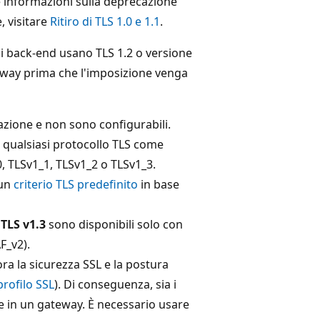
re informazioni sulla deprecazione
, visitare
Ritiro di TLS 1.0 e 1.1
.
e i back-end usano TLS 1.2 o versione
ateway prima che l'imposizione venga
icazione e non sono configurabili.
e qualsiasi protocollo TLS come
, TLSv1_1, TLSv1_2 o TLSv1_3.
 un
criterio TLS predefinito
in base
o
TLS v1.3
sono disponibili solo con
F_v2).
ra la sicurezza SSL e la postura
profilo SSL
). Di conseguenza, sia i
re in un gateway. È necessario usare