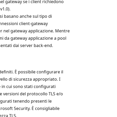
nel gateway se i client richiedono
v1.0).
 si basano anche sul tipo di
connessioni client-gateway
ener nel gateway applicazione. Mentre
ioni da gateway applicazione a pool
sentati dai server back-end.
efiniti. È possibile configurare il
vello di sicurezza appropriato. I
 in cui sono stati configurati
versioni del protocollo TLS e/o
figurati tenendo presenti le
osoft Security. È consigliabile
rezza TLS.