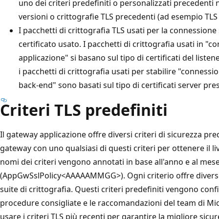
uno dei criteri predefiniti o personalizzati precedenti 
versioni o crittografie TLS precedenti (ad esempio TLS 
I pacchetti di crittografia TLS usati per la connessione
certificato usato. I pacchetti di crittografia usati in "
applicazione" si basano sul tipo di certificati del list
i pacchetti di crittografia usati per stabilire "conness
back-end" sono basati sul tipo di certificati server pre
Criteri TLS predefiniti
Il gateway applicazione offre diversi criteri di sicurezza pred
gateway con uno qualsiasi di questi criteri per ottenere il li
nomi dei criteri vengono annotati in base all'anno e al mese
(AppGwSslPolicy<AAAAAMMGG>). Ogni criterio offre diverse 
suite di crittografia. Questi criteri predefiniti vengono con
procedure consigliate e le raccomandazioni del team di Micr
usare i criteri TLS più recenti per garantire la migliore sicu