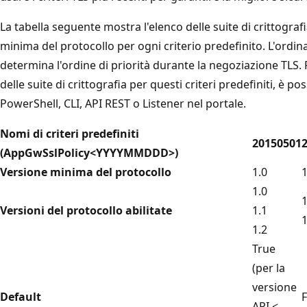
La tabella seguente mostra l'elenco delle suite di crittograf
minima del protocollo per ogni criterio predefinito. L'ordin
determina l'ordine di priorità durante la negoziazione TLS
delle suite di crittografia per questi criteri predefiniti, è po
PowerShell, CLI, API REST o Listener nel portale.
Nomi di criteri predefiniti
20150501
(AppGwSslPolicy<YYYYMMDDD>)
Versione minima del protocollo
1.0
1
1.0
1
Versioni del protocollo abilitate
1.1
1
1.2
True
(per la
versione
Default
F
API <