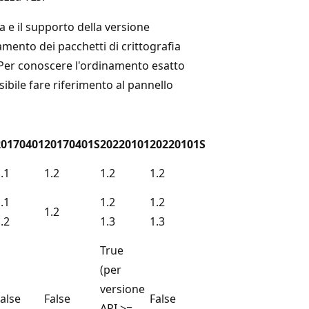
ia e il supporto della versione
amento dei pacchetti di crittografia
. Per conoscere l'ordinamento esatto
ssibile fare riferimento al pannello
20170401
20170401S
20220101
20220101S
.1
1.2
1.2
1.2
.1
1.2
1.2
1.2
.2
1.3
1.3
True
(per
versione
alse
False
False
API >=