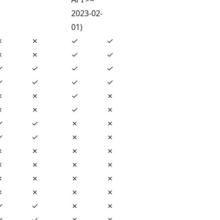
2023-02-
01)
✗
✗
✓
✓
✗
✗
✓
✓
✓
✓
✓
✓
✓
✓
✓
✓
✗
✗
✓
✗
✗
✗
✓
✗
✓
✓
✗
✗
✓
✓
✗
✗
✗
✗
✗
✗
✗
✗
✗
✗
✗
✗
✗
✗
✗
✗
✗
✗
✓
✓
✗
✗
✓
✓
✗
✗