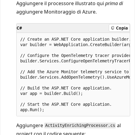
Aggiungere il processore illustrato qui
prima di
aggiungere Monitoraggio di Azure.
C#
Copia
// Create an ASP.NET Core application builder.

var builder = WebApplication.CreateBuilder(args)
// Configure the OpenTelemetry tracer provider t
builder.Services.ConfigureOpenTelemetryTracerPro
// Add the Azure Monitor telemetry service to t
builder.Services.AddOpenTelemetry().UseAzureMoni
// Build the ASP.NET Core application.

var app = builder.Build();

// Start the ASP.NET Core application.

Aggiungere
al
ActivityEnrichingProcessor.cs
project con il codice seguente: