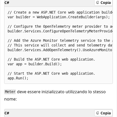
C#
Copia
// Create a new ASP.NET Core web application builder.
var builder = WebApplication.CreateBuilder(args);

// Configure the OpenTelemetry meter provider to add
builder.Services.ConfigureOpenTelemetryMeterProvider
// Add the Azure Monitor telemetry service to the app
// This service will collect and send telemetry data 
builder.Services.AddOpenTelemetry().UseAzureMonitor()
// Build the ASP.NET Core web application.

var app = builder.Build();

// Start the ASP.NET Core web application.

deve essere inizializzato utilizzando lo stesso
Meter
nome:
C#
Copia