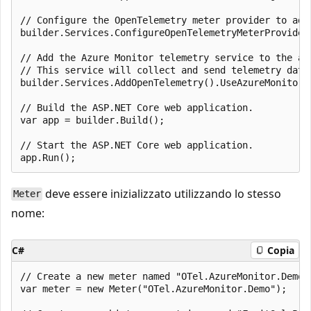
// Configure the OpenTelemetry meter provider to add
builder.Services.ConfigureOpenTelemetryMeterProvider
// Add the Azure Monitor telemetry service to the app
// This service will collect and send telemetry data 
builder.Services.AddOpenTelemetry().UseAzureMonitor()
// Build the ASP.NET Core web application.

var app = builder.Build();

// Start the ASP.NET Core web application.

deve essere inizializzato utilizzando lo stesso
Meter
nome:
C#
Copia
// Create a new meter named "OTel.AzureMonitor.Demo".
var meter = new Meter("OTel.AzureMonitor.Demo");
