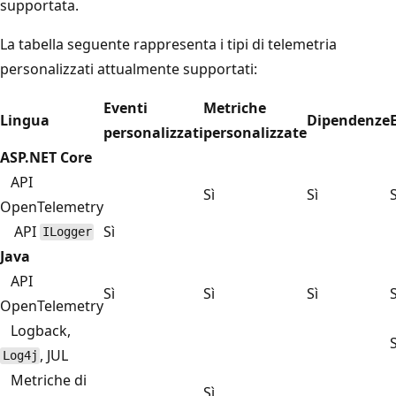
supportata.
La tabella seguente rappresenta i tipi di telemetria
personalizzati attualmente supportati:
Eventi
Metriche
Lingua
Dipendenze
personalizzati
personalizzate
ASP.NET Core
API
Sì
Sì
S
OpenTelemetry
API
Sì
ILogger
Java
API
Sì
Sì
Sì
S
OpenTelemetry
Logback,
S
, JUL
Log4j
Metriche di
Sì