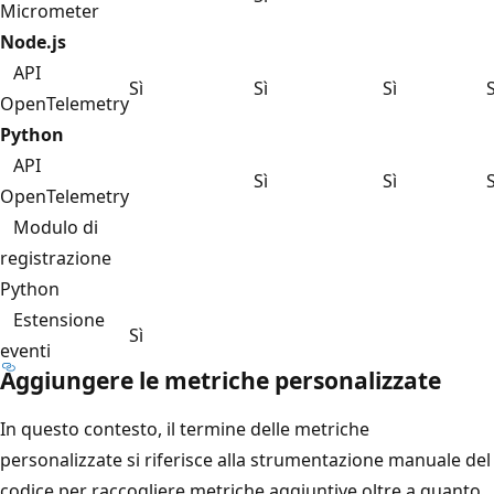
Micrometer
Node.js
API
Sì
Sì
Sì
S
OpenTelemetry
Python
API
Sì
Sì
S
OpenTelemetry
Modulo di
registrazione
Python
Estensione
Sì
eventi
Aggiungere le metriche personalizzate
In questo contesto, il termine delle metriche
personalizzate si riferisce alla strumentazione manuale del
codice per raccogliere metriche aggiuntive oltre a quanto