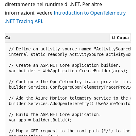
direttamente nel runtime di .NET. Per altre
informazioni, vedere
Introduction to OpenTelemetry
.NET Tracing API
.
C#
Copia
// Define an activity source named "ActivitySourceNa
internal static readonly ActivitySource activitySourc
// Create an ASP.NET Core application builder.

var builder = WebApplication.CreateBuilder(args);

// Configure the OpenTelemetry tracer provider to ad
builder.Services.ConfigureOpenTelemetryTracerProvide
// Add the Azure Monitor telemetry service to the ap
builder.Services.AddOpenTelemetry().UseAzureMonitor()
// Build the ASP.NET Core application.

var app = builder.Build();

// Map a GET request to the root path ("/") to the sp