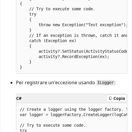
{

    // Try to execute some code.

    try

    {

        throw new Exception("Test exception");

    }

    // If an exception is thrown, catch it and s
    catch (Exception ex)

    {

        activity?.SetStatus(ActivityStatusCode.E
        activity?.RecordException(ex);

    }

Per registrare un'eccezione usando
:
ILogger
C#
Copia
// Create a logger using the logger factory. The
var logger = loggerFactory.CreateLogger(logCateg
// Try to execute some code.

try
