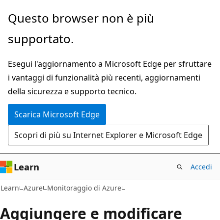
Ignora
Questo browser non è più
e
supportato.
passa
al
Esegui l'aggiornamento a Microsoft Edge per sfruttare
contenuto
i vantaggi di funzionalità più recenti, aggiornamenti
principale
della sicurezza e supporto tecnico.
Scarica Microsoft Edge
Scopri di più su Internet Explorer e Microsoft Edge
Learn
Accedi
Learn
Azure
Monitoraggio di Azure
Aggiungere e modificare