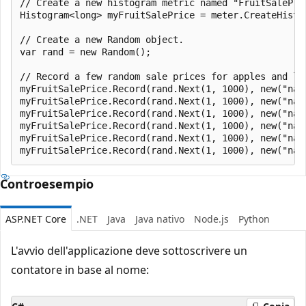
// Create a new histogram metric named "FruitSalePric
Histogram<long> myFruitSalePrice = meter.CreateHistog
// Create a new Random object.

var rand = new Random();

// Record a few random sale prices for apples and lem
myFruitSalePrice.Record(rand.Next(1, 1000), new("nam
myFruitSalePrice.Record(rand.Next(1, 1000), new("nam
myFruitSalePrice.Record(rand.Next(1, 1000), new("nam
myFruitSalePrice.Record(rand.Next(1, 1000), new("nam
myFruitSalePrice.Record(rand.Next(1, 1000), new("nam
Controesempio
ASP.NET Core
.NET
Java
Java nativo
Node.js
Python
L'avvio dell'applicazione deve sottoscrivere un
contatore in base al nome: