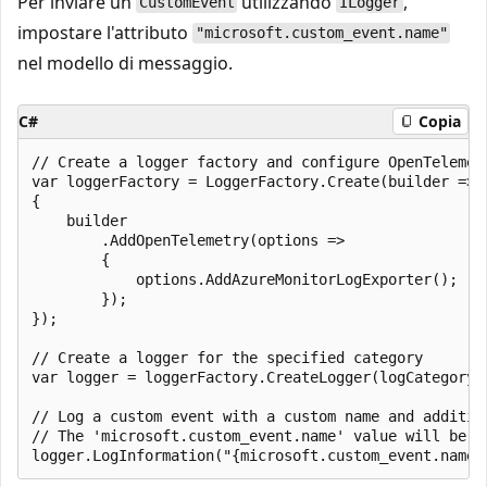
Per inviare un
utilizzando
,
CustomEvent
ILogger
impostare l'attributo
"microsoft.custom_event.name"
nel modello di messaggio.
C#
Copia
// Create a logger factory and configure OpenTelemetr
var loggerFactory = LoggerFactory.Create(builder =>

{

    builder

        .AddOpenTelemetry(options =>

        {

            options.AddAzureMonitorLogExporter();

        });

});

// Create a logger for the specified category

var logger = loggerFactory.CreateLogger(logCategoryNa
// Log a custom event with a custom name and addition
// The 'microsoft.custom_event.name' value will be u