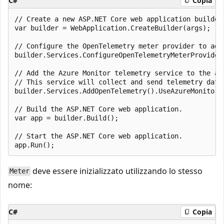
C#
Copia
// Create a new ASP.NET Core web application builder.
var builder = WebApplication.CreateBuilder(args);

// Configure the OpenTelemetry meter provider to add
builder.Services.ConfigureOpenTelemetryMeterProvider
// Add the Azure Monitor telemetry service to the app
// This service will collect and send telemetry data 
builder.Services.AddOpenTelemetry().UseAzureMonitor()
// Build the ASP.NET Core web application.

var app = builder.Build();

// Start the ASP.NET Core web application.

deve essere inizializzato utilizzando lo stesso
Meter
nome:
C#
Copia