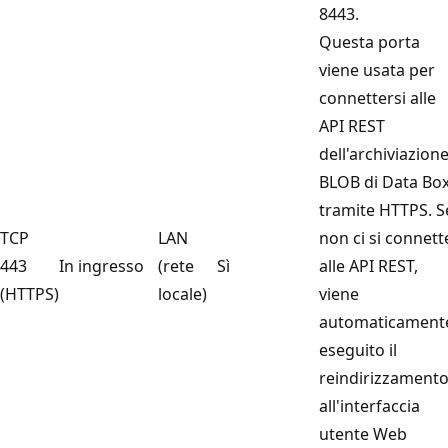
8443.
Questa porta
viene usata per
connettersi alle
API REST
dell'archiviazion
BLOB di Data Bo
tramite HTTPS. S
TCP
LAN
non ci si connett
443
In ingresso
(rete
Sì
alle API REST,
(HTTPS)
locale)
viene
automaticament
eseguito il
reindirizzament
all'interfaccia
utente Web