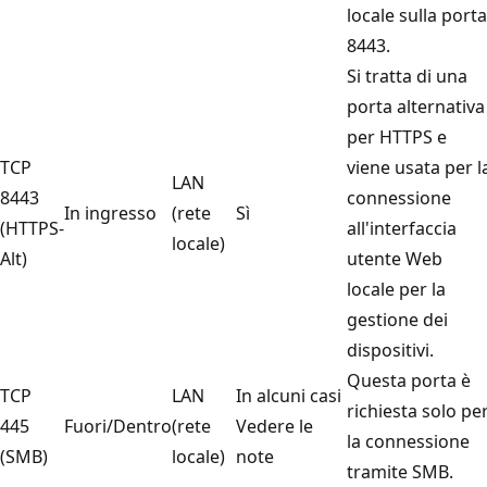
locale sulla porta
8443.
Si tratta di una
porta alternativa
per HTTPS e
TCP
viene usata per l
LAN
8443
connessione
In ingresso
(rete
Sì
(HTTPS-
all'interfaccia
locale)
Alt)
utente Web
locale per la
gestione dei
dispositivi.
Questa porta è
TCP
LAN
In alcuni casi
richiesta solo pe
445
Fuori/Dentro
(rete
Vedere le
la connessione
(SMB)
locale)
note
tramite SMB.