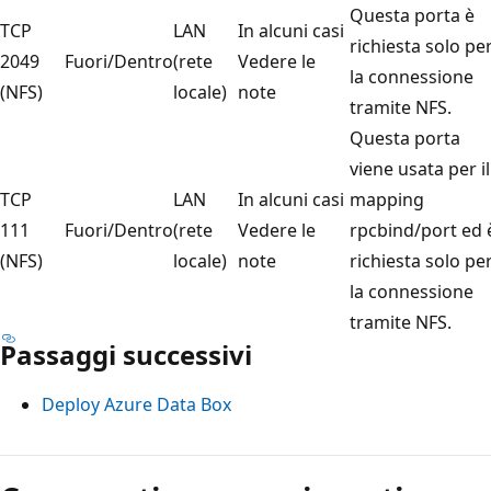
Questa porta è
TCP
LAN
In alcuni casi
richiesta solo pe
2049
Fuori/Dentro
(rete
Vedere le
la connessione
(NFS)
locale)
note
tramite NFS.
Questa porta
viene usata per il
TCP
LAN
In alcuni casi
mapping
111
Fuori/Dentro
(rete
Vedere le
rpcbind/port ed 
(NFS)
locale)
note
richiesta solo pe
la connessione
tramite NFS.
Passaggi successivi
Deploy Azure Data Box