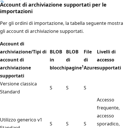
Account di archiviazione supportati per le
importazioni
Per gli ordini di importazione, la tabella seguente mostra
gli account di archiviazione supportati.
Account di
archiviazione/Tipi di
BLOB
BLOB
File
Livelli di
account di
in
di
di
accesso
1
archiviazione
blocchi
pagine
Azure
supportati
supportati
Versione classica
S
S
S
Standard
Accesso
frequente,
accesso
Utilizzo generico v1
S
S
S
sporadico,
Standard