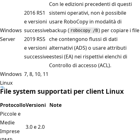
Con le edizioni precedenti di questi
2016 RS1
sistemi operativi, non è possibile
e versioni
usare RoboCopy in modalità di
Windows
successive
backup (
) per copiare i file
robocopy /B
Server
2019 RS5
che contengono flussi di dati
e versioni
alternativi (ADS) o usare attributi
successive
estesi (EA) nei rispettivi elenchi di
Controllo di accesso (ACL).
Windows
7, 8, 10, 11
Linux
File system supportati per client Linux
Protocollo
Versioni
Note
Piccole e
Medie
3.0 e 2.0
Imprese
(PMI)