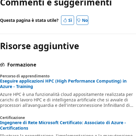
Commenti e suggerimenti
Questa pagina è stata utile?
Sì
No
Risorse aggiuntive
Formazione
Percorso di apprendimento
Eseguire applicazioni HPC (High Performance Computing) in
Azure - Training
Azure HPC è una funzionalità cloud appositamente realizzata per
carichi di lavoro HPC e di intelligenza artificiale che si avvale di
processori all'avanguardia e dell'interconnessione InfiniBand di
classe HPC per offrire livelli ottimali di prestazioni, scalabilità e
valore delle applicazioni. Azure HPC consente agli utenti di
Certificazione
favorire l'innovazione, la produttività e l'agilità aziendale tramite
Ingegnere di Rete Microsoft Certificato: Associato di Azure -
una gamma a disponibilità elevata di tecnologie di intelligenza
Certifications
artificiale che possono essere allocate dinamicam
Illustrare la progettazione, l'implementazione e la manutenzione