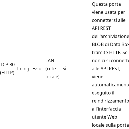
Questa porta
viene usata per
connettersi alle
API REST
dell'archiviazion
BLOB di Data Bo
tramite HTTP. Se
LAN
non ci si connett
TCP 80
In ingresso
(rete
Sì
alle API REST,
(HTTP)
locale)
viene
automaticament
eseguito il
reindirizzament
all'interfaccia
utente Web
locale sulla porta