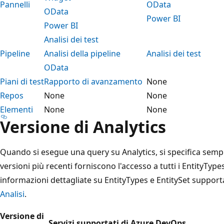
Pannelli
OData
OData
Power BI
Power BI
Analisi dei test
Pipeline
Analisi della pipeline
Analisi dei test
OData
Piani di test
Rapporto di avanzamento
None
Repos
None
None
Elementi
None
None
Versione di Analytics
Quando si esegue una query su Analytics, si specifica sempr
versioni più recenti forniscono l'accesso a tutti i EntityType
informazioni dettagliate su EntityTypes e EntitySet support
Analisi
.
Versione di
Servizi supportati di Azure DevOps