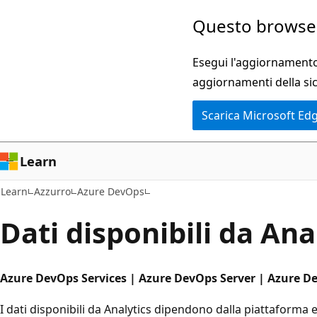
Ignora
Questo browser
e
passa
Esegui l'aggiornamento 
al
aggiornamenti della si
contenuto
Scarica Microsoft Ed
principale
Learn
Learn
Azzurro
Azure DevOps
Dati disponibili da Ana
Azure DevOps Services | Azure DevOps Server | Azure D
I dati disponibili da Analytics dipendono dalla piattaforma 