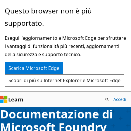
Ignora
Questo browser non è più
e
supportato.
passa
al
Esegui l'aggiornamento a Microsoft Edge per sfruttare
contenuto
i vantaggi di funzionalità più recenti, aggiornamenti
principale
della sicurezza e supporto tecnico.
Scarica Microsoft Edge
Scopri di più su Internet Explorer e Microsoft Edge
Learn
Accedi
Documentazione di
Microsoft Foundry