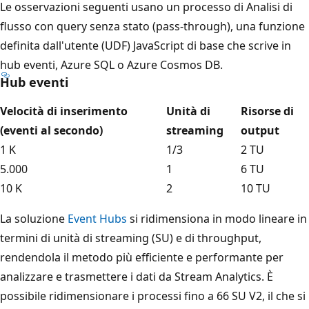
Le osservazioni seguenti usano un processo di Analisi di
flusso con query senza stato (pass-through), una funzione
definita dall'utente (UDF) JavaScript di base che scrive in
hub eventi, Azure SQL o Azure Cosmos DB.
Hub eventi
Velocità di inserimento
Unità di
Risorse di
(eventi al secondo)
streaming
output
1 K
1/3
2 TU
5.000
1
6 TU
10 K
2
10 TU
La soluzione
Event Hubs
si ridimensiona in modo lineare in
termini di unità di streaming (SU) e di throughput,
rendendola il metodo più efficiente e performante per
analizzare e trasmettere i dati da Stream Analytics. È
possibile ridimensionare i processi fino a 66 SU V2, il che si