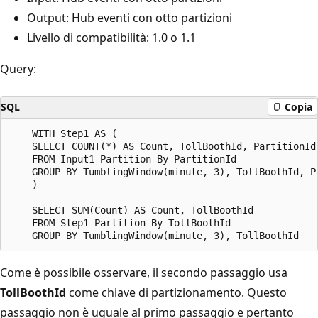
Output: Hub eventi con otto partizioni
Livello di compatibilità: 1.0 o 1.1
Query:
SQL
Copia
    WITH Step1 AS (

    SELECT COUNT(*) AS Count, TollBoothId, PartitionId

    FROM Input1 Partition By PartitionId

    GROUP BY TumblingWindow(minute, 3), TollBoothId, Pa
    )

    SELECT SUM(Count) AS Count, TollBoothId

    FROM Step1 Partition By TollBoothId

Come è possibile osservare, il secondo passaggio usa
TollBoothId
come chiave di partizionamento. Questo
passaggio non è uguale al primo passaggio e pertanto