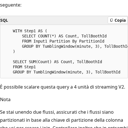
seguente:
SQL
Copia
    WITH Step1 AS (

        SELECT COUNT(*) AS Count, TollBoothId

        FROM Input1 Partition By PartitionId

        GROUP BY TumblingWindow(minute, 3), TollBoothId
    )

    SELECT SUM(Count) AS Count, TollBoothId

    FROM Step1

È possibile scalare questa query a 4 unità di streaming V2.
Nota
Se stai unendo due flussi, assicurati che i flussi siano
partizionati in base alla chiave di partizione della colonna
che usi per creare i join. Controllare inoltre che in entrambi