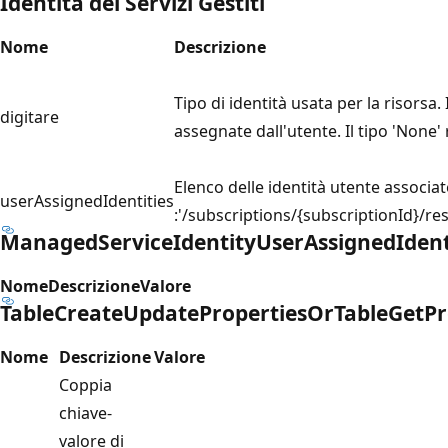
Identità dei Servizi Gestiti
Nome
Descrizione
Tipo di identità usata per la risorsa
digitare
assegnate dall'utente. Il tipo 'None' 
Elenco delle identità utente associat
userAssignedIdentities
:'/subscriptions/{subscriptionId}/
ManagedServiceIdentityUserAssignedIdent
Nome
Descrizione
Valore
TableCreateUpdatePropertiesOrTableGetPr
Nome
Descrizione
Valore
Coppia
chiave-
valore di