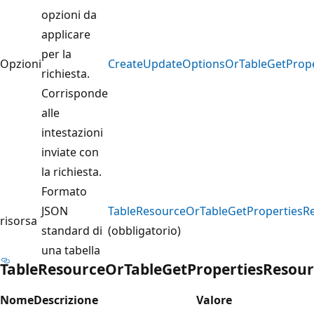
opzioni da
applicare
per la
Opzioni
CreateUpdateOptionsOrTableGetPrope
richiesta.
Corrisponde
alle
intestazioni
inviate con
la richiesta.
Formato
JSON
TableResourceOrTableGetPropertiesR
risorsa
standard di
(obbligatorio)
una tabella
TableResourceOrTableGetPropertiesResou
Nome
Descrizione
Valore