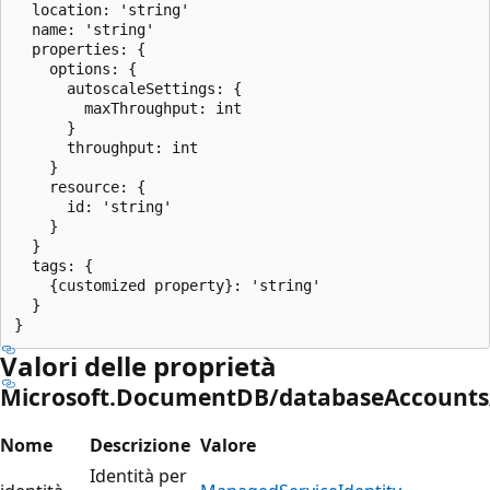
  location: 'string'

  name: 'string'

  properties: {

    options: {

      autoscaleSettings: {

        maxThroughput: int

      }

      throughput: int

    }

    resource: {

      id: 'string'

    }

  }

  tags: {

    {customized property}: 'string'

  }

Valori delle proprietà
Microsoft.DocumentDB/databaseAccounts/
Nome
Descrizione
Valore
Identità per