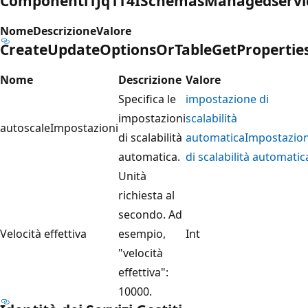
Componenti1Jq1T4ISchemasManagedservicei
Nome
Descrizione
Valore
CreateUpdateOptionsOrTableGetPropertie
Nome
Descrizione
Valore
Specifica le
impostazione di
impostazioni
scalabilità
autoscaleImpostazioni
di scalabilità
automaticaImpostazion
automatica.
di scalabilità automatic
Unità
richiesta al
secondo. Ad
Velocità effettiva
esempio,
Int
"velocità
effettiva":
10000.