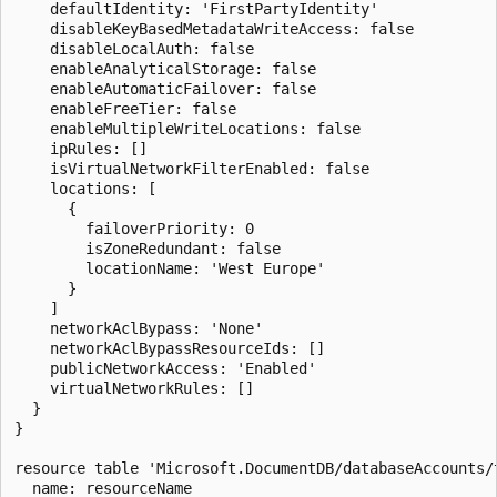
    defaultIdentity: 'FirstPartyIdentity'

    disableKeyBasedMetadataWriteAccess: false

    disableLocalAuth: false

    enableAnalyticalStorage: false

    enableAutomaticFailover: false

    enableFreeTier: false

    enableMultipleWriteLocations: false

    ipRules: []

    isVirtualNetworkFilterEnabled: false

    locations: [

      {

        failoverPriority: 0

        isZoneRedundant: false

        locationName: 'West Europe'

      }

    ]

    networkAclBypass: 'None'

    networkAclBypassResourceIds: []

    publicNetworkAccess: 'Enabled'

    virtualNetworkRules: []

  }

}

resource table 'Microsoft.DocumentDB/databaseAccounts/t
  name: resourceName
