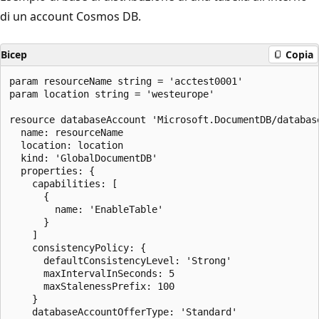
di un account Cosmos DB.
Bicep
Copia
param resourceName string = 'acctest0001'

param location string = 'westeurope'

resource databaseAccount 'Microsoft.DocumentDB/database
  name: resourceName

  location: location

  kind: 'GlobalDocumentDB'

  properties: {

    capabilities: [

      {

        name: 'EnableTable'

      }

    ]

    consistencyPolicy: {

      defaultConsistencyLevel: 'Strong'

      maxIntervalInSeconds: 5

      maxStalenessPrefix: 100

    }

    databaseAccountOfferType: 'Standard'
