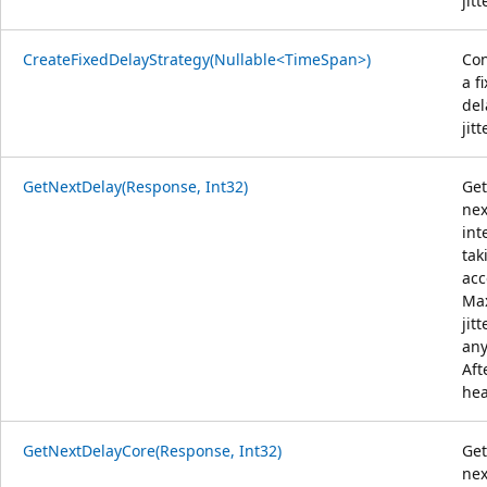
jitt
CreateFixedDelayStrategy(Nullable<TimeSpan>)
Con
a f
del
jitt
GetNextDelay(Response, Int32)
Get
nex
int
tak
acc
Max
jit
any
Aft
hea
GetNextDelayCore(Response, Int32)
Get
nex