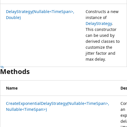
DelayStrategy(Nullable<TimeSpan>,
Constructs a new
Double)
instance of
DelayStrategy
.
This constructor
can be used by
derived classes to
customize the
jitter factor and
max delay.
Methods
Name
Des
CreateExponentialDelayStrategy(Nullable<TimeSpan>,
Con
Nullable<TimeSpan>)
an
exp
del