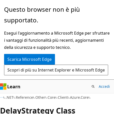
Ignora
Passare
Questo browser non è più
e
allo
supportato.
passa
spostamento
al
nella
Esegui l'aggiornamento a Microsoft Edge per sfruttare
contenuto
pagina
i vantaggi di funzionalità più recenti, aggiornamenti
principale
della sicurezza e supporto tecnico.
Scarica Microsoft Edge
Scopri di più su Internet Explorer e Microsoft Edge
Learn
Accedi
C#
.NET
Reference
Other
Core
Client
Azure.Core
Delay
Strategy Class