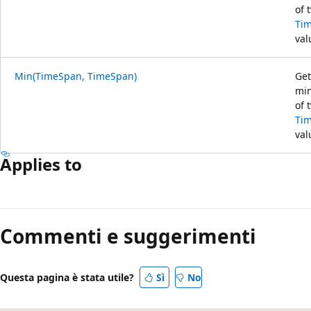
of 
Ti
val
Min(TimeSpan, TimeSpan)
Get
mi
of 
Ti
val
Applies to
Modalità
di
Commenti e suggerimenti
lettura
disabilitata
Questa pagina è stata utile?
Sì
No