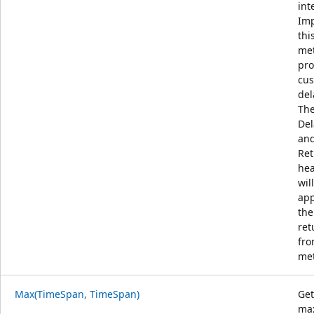
int
Im
thi
met
pro
cu
del
Th
Dela
an
Ret
he
wil
app
the
ret
fro
me
Max(TimeSpan, TimeSpan)
Get
ma