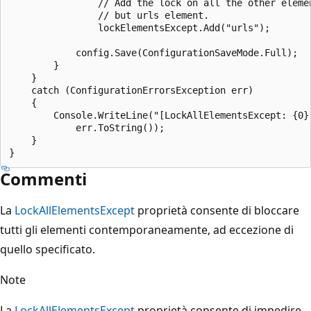
                // Add the lock on all the other elemen
                // but urls element.

                lockElementsExcept.Add("urls");

            config.Save(ConfigurationSaveMode.Full);

        }

    }

    catch (ConfigurationErrorsException err)

    {

        Console.WriteLine("[LockAllElementsExcept: {0}]
            err.ToString());

    }

Commenti
La
LockAllElementsExcept
proprietà consente di bloccare
tutti gli elementi contemporaneamente, ad eccezione di
quello specificato.
Note
La
LockAllElementsExcept
proprietà consente di impedire