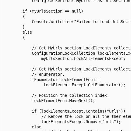
            config.GetSection("MyUrls") as UrlsSection;
        if (myUrlsSection == null)

        {

            Console.WriteLine("Failed to load UrlsSecti
        }

        else

        {

            // Get MyUrls section LockElements collecti
            ConfigurationLockCollection lockElementsExc
                myUrlsSection.LockAllElementsExcept;

            // Get MyUrls section LockElements collecti
            // enumerator.

            IEnumerator lockElementEnum =

                 lockElementsExcept.GetEnumerator();

            // Position the collection index.

            lockElementEnum.MoveNext();

            if (lockElementsExcept.Contains("urls"))

                // Remove the lock on all the ther elem
                lockElementsExcept.Remove("urls");

            else
