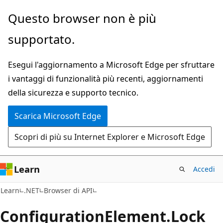
Ignora
Passare
Questo browser non è più
e
allo
supportato.
passa
spostamento
al
nella
Esegui l'aggiornamento a Microsoft Edge per sfruttare
contenuto
pagina
i vantaggi di funzionalità più recenti, aggiornamenti
principale
della sicurezza e supporto tecnico.
Scarica Microsoft Edge
Scopri di più su Internet Explorer e Microsoft Edge
Learn
Accedi
C#
Learn
.NET
Browser di API
Configuration
Element.
Lock