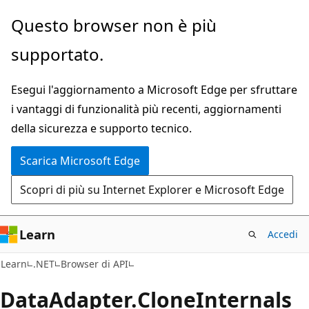
Ignora
Passare
Questo browser non è più
e
allo
supportato.
passa
spostamento
al
nella
Esegui l'aggiornamento a Microsoft Edge per sfruttare
contenuto
pagina
i vantaggi di funzionalità più recenti, aggiornamenti
principale
della sicurezza e supporto tecnico.
Scarica Microsoft Edge
Scopri di più su Internet Explorer e Microsoft Edge
Learn
Accedi
C#
Learn
.NET
Browser di API
Data
Adapter.
Clone
Internals