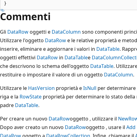
Commenti
Gli
DataRow
oggetti e
DataColumn
sono componenti princi
Utilizzare l'oggetto
DataRow
e le relative proprietà e metod
inserire, eliminare e aggiornare i valori in
DataTable
. Rapp
oggetti effettivi
DataRow
in
DataTable
e
DataColumnCollect
che descrivono lo schema dell'oggetto
DataTable
. Utilizzar
restituire o impostare il valore di un oggetto
DataColumn
.
Utilizzare le
HasVersion
proprietà e
IsNull
per determinare l
riga e la
RowState
proprietà per determinare lo stato della 
padre
DataTable
.
Per creare un nuovo
DataRow
oggetto , utilizzare il
NewRo
Dopo aver creato un nuovo
DataRow
oggetto , usare il
Add
DataRow
oggetto a
DataRowCollection
. Infine, chiamare il