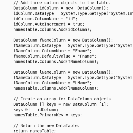
    // Add three column objects to the table.

    DataColumn idColumn = new  DataColumn();

    idColumn.DataType = System.Type.GetType("System.Int
    idColumn.ColumnName = "id";

    idColumn.AutoIncrement = true;

    namesTable.Columns.Add(idColumn);

    DataColumn fNameColumn = new DataColumn();

    fNameColumn.DataType = System.Type.GetType("System.
    fNameColumn.ColumnName = "Fname";

    fNameColumn.DefaultValue = "Fname";

    namesTable.Columns.Add(fNameColumn);

    DataColumn lNameColumn = new DataColumn();

    lNameColumn.DataType = System.Type.GetType("System.
    lNameColumn.ColumnName = "LName";

    namesTable.Columns.Add(lNameColumn);

    // Create an array for DataColumn objects.

    DataColumn [] keys = new DataColumn [1];

    keys[0] = idColumn;

    namesTable.PrimaryKey = keys;

    // Return the new DataTable.

    return namesTable;
