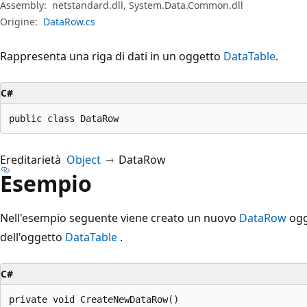
Assembly:
netstandard.dll, System.Data.Common.dll
Origine:
DataRow.cs
Rappresenta una riga di dati in un oggetto
DataTable
.
C#
public class DataRow
Ereditarietà
Object
DataRow
Esempio
Nell'esempio seguente viene creato un nuovo
DataRow
ogg
dell'oggetto
DataTable
.
C#
private void CreateNewDataRow()
