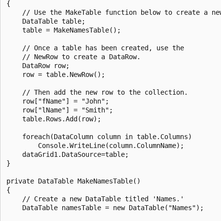
{

    // Use the MakeTable function below to create a new
    DataTable table;

    table = MakeNamesTable();

    // Once a table has been created, use the

    // NewRow to create a DataRow.

    DataRow row;

    row = table.NewRow();

    // Then add the new row to the collection.

    row["fName"] = "John";

    row["lName"] = "Smith";

    table.Rows.Add(row);

    foreach(DataColumn column in table.Columns)

        Console.WriteLine(column.ColumnName);

    dataGrid1.DataSource=table;

}

private DataTable MakeNamesTable()

{

    // Create a new DataTable titled 'Names.'

    DataTable namesTable = new DataTable("Names");
