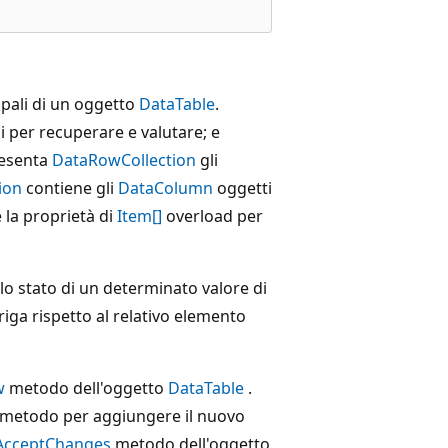
pali di un oggetto
DataTable
.
i per recuperare e valutare; e
resenta
DataRowCollection
gli
ion
contiene gli
DataColumn
oggetti
e la proprietà di
Item[]
overload per
o stato di un determinato valore di
riga rispetto al relativo elemento
w
metodo dell'oggetto
DataTable
.
metodo per aggiungere il nuovo
AcceptChanges
metodo dell'oggetto