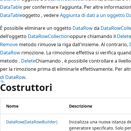
DataTable
per confermare l'aggiunta. Per altre informazioni
DataTable
oggetto , vedere
Aggiunta di dati a un oggetto D
È possibile eliminare un oggetto
DataRow
da
DataRowColle
dell'oggetto
DataRowCollection
oppure chiamando il
Delet
Remove
metodo rimuove la riga dall'insieme. Al contrario,
DataRow
rimozione. La rimozione effettiva si verifica qua
metodo .
Delete
Chiamando , è possibile controllare a livell
per la rimozione prima di eliminarle effettivamente. Per al
di DataRow
.
Costruttori
Nome
Descrizione
DataRow(DataRowBuilder)
Inizializza una nuova istanza de
generatore specificato. Solo per 