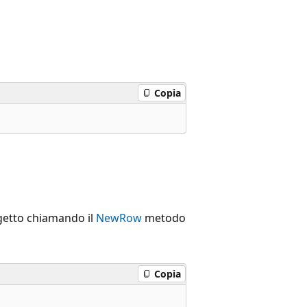
Copia
etto chiamando il
NewRow
metodo
Copia