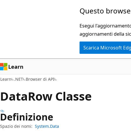
Ignora
Passare
Questo browser
e
allo
passa
spostamento
Esegui l'aggiornamento 
al
nella
aggiornamenti della si
contenuto
pagina
Scarica Microsoft Ed
principale
Learn
Learn
.NET
Browser di API
Data
Row Classe
Definizione
Spazio dei nomi:
System.Data