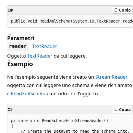
C#
Copia
public void ReadXmlSchema(System.IO.TextReader read
Parametri
TextReader
reader
Oggetto
TextReader
da cui leggere.
Esempio
Nell'esempio seguente viene creato un
StreamReader
oggetto con cui leggere uno schema e viene richiamato
il
ReadXmlSchema
metodo con l'oggetto .
C#
Copia
private void ReadSchemaFromStreamReader()

{

    // Create the DataSet to read the schema into.
