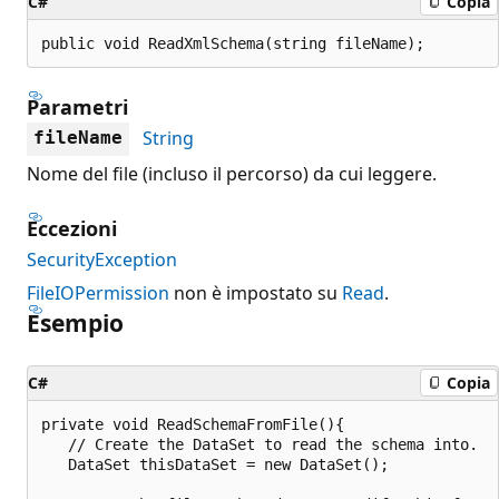
C#
Copia
public void ReadXmlSchema(string fileName);
Parametri
String
fileName
Nome del file (incluso il percorso) da cui leggere.
Eccezioni
SecurityException
FileIOPermission
non è impostato su
Read
.
Esempio
C#
Copia
private void ReadSchemaFromFile(){

   // Create the DataSet to read the schema into.

   DataSet thisDataSet = new DataSet();
