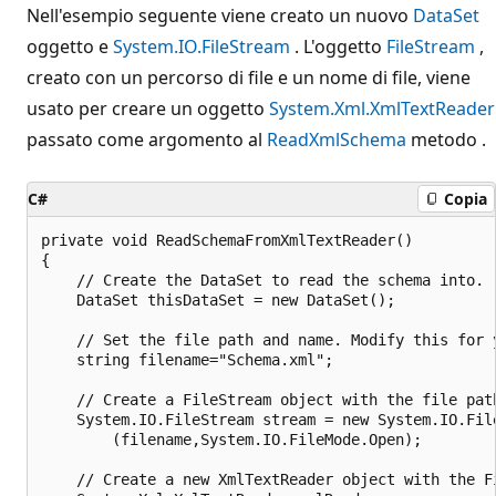
Nell'esempio seguente viene creato un nuovo
DataSet
oggetto e
System.IO.FileStream
. L'oggetto
FileStream
,
creato con un percorso di file e un nome di file, viene
usato per creare un oggetto
System.Xml.XmlTextReader
passato come argomento al
ReadXmlSchema
metodo .
C#
Copia
private void ReadSchemaFromXmlTextReader()

{

    // Create the DataSet to read the schema into.

    DataSet thisDataSet = new DataSet();

    // Set the file path and name. Modify this for y
    string filename="Schema.xml";

    // Create a FileStream object with the file path
    System.IO.FileStream stream = new System.IO.File
        (filename,System.IO.FileMode.Open);

    // Create a new XmlTextReader object with the Fi