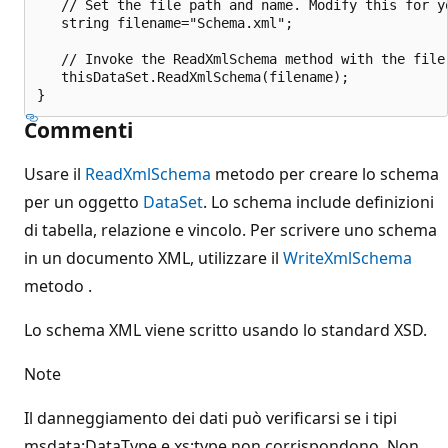
   // Set the file path and name. Modify this for yo
   string filename="Schema.xml";

   // Invoke the ReadXmlSchema method with the file 
   thisDataSet.ReadXmlSchema(filename);

Commenti
Usare il
ReadXmlSchema
metodo per creare lo schema
per un oggetto
DataSet
. Lo schema include definizioni
di tabella, relazione e vincolo. Per scrivere uno schema
in un documento XML, utilizzare il
WriteXmlSchema
metodo .
Lo schema XML viene scritto usando lo standard XSD.
Note
Il danneggiamento dei dati può verificarsi se i tipi
msdata:DataType e xs:type non corrispondono. Non