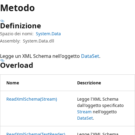
Metodo
Definizione
Spazio dei nomi:
System.Data
Assembly:
System.Data.dll
Legge un XML Schema nell'oggetto
DataSet
.
Overload
Nome
Descrizione
ReadXmlSchema(Stream)
Legge l'XML Schema
dall'oggetto specificato
Stream
nell'oggetto
DataSet
.
ReadXmlSchema(TextReader)
Legge l'XML Schema