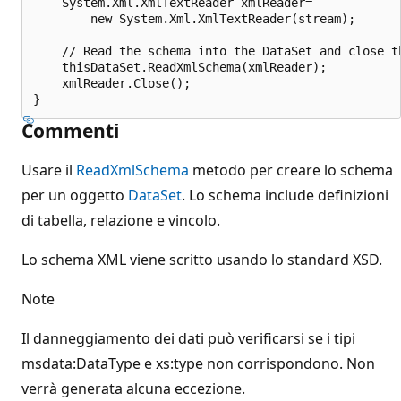
    System.Xml.XmlTextReader xmlReader=

        new System.Xml.XmlTextReader(stream);

    // Read the schema into the DataSet and close th
    thisDataSet.ReadXmlSchema(xmlReader);

    xmlReader.Close();

Commenti
Usare il
ReadXmlSchema
metodo per creare lo schema
per un oggetto
DataSet
. Lo schema include definizioni
di tabella, relazione e vincolo.
Lo schema XML viene scritto usando lo standard XSD.
Note
Il danneggiamento dei dati può verificarsi se i tipi
msdata:DataType e xs:type non corrispondono. Non
verrà generata alcuna eccezione.