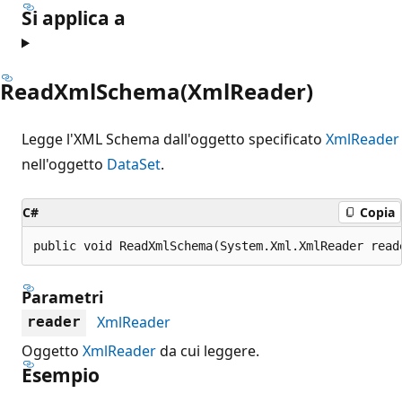
Si applica a
ReadXmlSchema(XmlReader)
Legge l'XML Schema dall'oggetto specificato
XmlReader
nell'oggetto
DataSet
.
C#
Copia
public void ReadXmlSchema(System.Xml.XmlReader read
Parametri
XmlReader
reader
Oggetto
XmlReader
da cui leggere.
Esempio