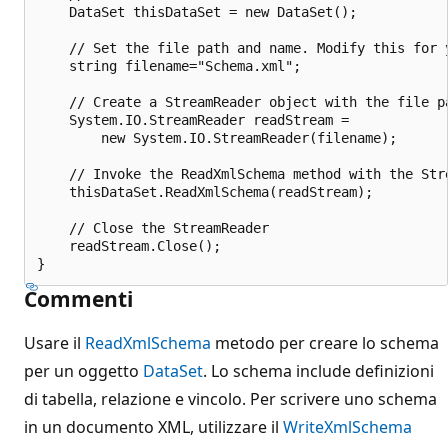
    DataSet thisDataSet = new DataSet();

    // Set the file path and name. Modify this for y
    string filename="Schema.xml";

    // Create a StreamReader object with the file pa
    System.IO.StreamReader readStream =

        new System.IO.StreamReader(filename);

    // Invoke the ReadXmlSchema method with the Stre
    thisDataSet.ReadXmlSchema(readStream);

    // Close the StreamReader

    readStream.Close();

Commenti
Usare il
ReadXmlSchema
metodo per creare lo schema
per un oggetto
DataSet
. Lo schema include definizioni
di tabella, relazione e vincolo. Per scrivere uno schema
in un documento XML, utilizzare il
WriteXmlSchema