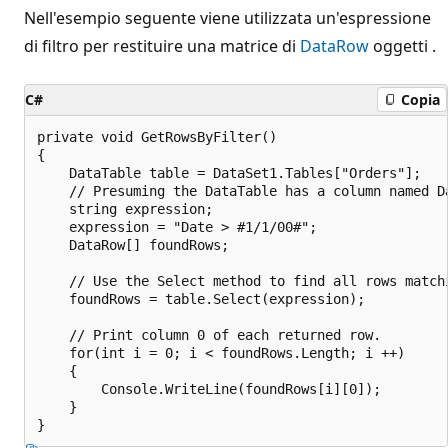
Nell'esempio seguente viene utilizzata un'espressione
di filtro per restituire una matrice di
DataRow
oggetti .
C#
Copia
private void GetRowsByFilter()

{

    DataTable table = DataSet1.Tables["Orders"];

    // Presuming the DataTable has a column named Da
    string expression;

    expression = "Date > #1/1/00#";

    DataRow[] foundRows;

    // Use the Select method to find all rows matchi
    foundRows = table.Select(expression);

    // Print column 0 of each returned row.

    for(int i = 0; i < foundRows.Length; i ++)

    {

        Console.WriteLine(foundRows[i][0]);

    }
