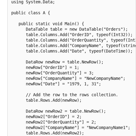
using System.Data;

public class A {

   public static void Main() {

      DataTable table = new DataTable("Orders");

      table.Columns.Add("OrderID", typeof(Int32));

      table.Columns.Add("OrderQuantity", typeof(Int3
      table.Columns.Add("CompanyName", typeof(string
      table.Columns.Add("Date", typeof(DateTime));

      DataRow newRow = table.NewRow();

      newRow["OrderID"] = 1;

      newRow["OrderQuantity"] = 3;

      newRow["CompanyName"] = "NewCompanyName";

      newRow["Date"] = "1979, 1, 31";

      // Add the row to the rows collection.

      table.Rows.Add(newRow);

      DataRow newRow2 = table.NewRow();

      newRow2["OrderID"] = 2;

      newRow2["OrderQuantity"] = 2;

      newRow2["CompanyName"] = "NewCompanyName1";

      table.Rows.Add(newRow2);
