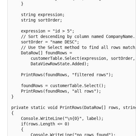
    }

    string expression;

    string sortOrder;

    expression = "id > 5";

    // Sort descending by column named CompanyName.

    sortOrder = "name DESC";

    // Use the Select method to find all rows matchi
    DataRow[] foundRows =

        customerTable.Select(expression, sortOrder,

        DataViewRowState.Added);

    PrintRows(foundRows, "filtered rows");

    foundRows = customerTable.Select();

    PrintRows(foundRows, "all rows");

}

private static void PrintRows(DataRow[] rows, string
{

    Console.WriteLine("\n{0}", label);

    if(rows.Length <= 0)

    {

        Console.WriteLine("no rows found");
