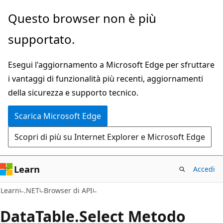
Ignora
Passare
Questo browser non è più
e
allo
supportato.
passa
spostamento
al
nella
Esegui l'aggiornamento a Microsoft Edge per sfruttare
contenuto
pagina
i vantaggi di funzionalità più recenti, aggiornamenti
principale
della sicurezza e supporto tecnico.
Scarica Microsoft Edge
Scopri di più su Internet Explorer e Microsoft Edge
Learn
Accedi
C#
Learn
.NET
Browser di API
Data
Table.
Select Metodo