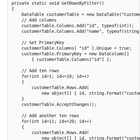
private static void GetRowsByFilter()

{

    DataTable customerTable = new DataTable("Custome
    // Add columns

    customerTable.Columns.Add("id", typeof(int));

    customerTable.Columns.Add("name", typeof(string)
    // Set PrimaryKey

    customerTable.Columns[ "id" ].Unique = true;

    customerTable.PrimaryKey = new DataColumn[]

        { customerTable.Columns["id"] };

    // Add ten rows

    for(int id=1; id<=10; id++)

    {

        customerTable.Rows.Add(

            new object[] { id, string.Format("custom
    }

    customerTable.AcceptChanges();

    // Add another ten rows

    for(int id=11; id<=20; id++)

    {

        customerTable.Rows.Add(

            new object[] { id, string.Format("custom