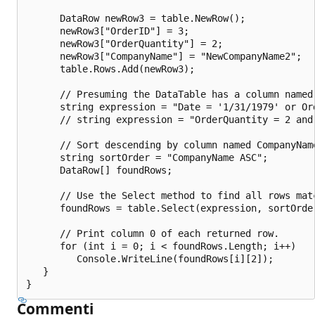
      DataRow newRow3 = table.NewRow();

      newRow3["OrderID"] = 3;

      newRow3["OrderQuantity"] = 2;

      newRow3["CompanyName"] = "NewCompanyName2";

      table.Rows.Add(newRow3);

      // Presuming the DataTable has a column named 
      string expression = "Date = '1/31/1979' or Ord
      // string expression = "OrderQuantity = 2 and 
      // Sort descending by column named CompanyName
      string sortOrder = "CompanyName ASC";

      DataRow[] foundRows;

      // Use the Select method to find all rows matc
      foundRows = table.Select(expression, sortOrder
      // Print column 0 of each returned row.

      for (int i = 0; i < foundRows.Length; i++)

         Console.WriteLine(foundRows[i][2]);

   }

Commenti