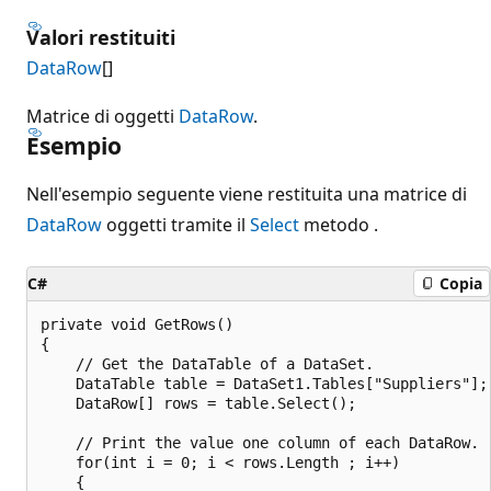
Valori restituiti
DataRow
[]
Matrice di oggetti
DataRow
.
Esempio
Nell'esempio seguente viene restituita una matrice di
DataRow
oggetti tramite il
Select
metodo .
C#
Copia
private void GetRows()

{

    // Get the DataTable of a DataSet.

    DataTable table = DataSet1.Tables["Suppliers"];

    DataRow[] rows = table.Select();

    // Print the value one column of each DataRow.

    for(int i = 0; i < rows.Length ; i++)

    {
