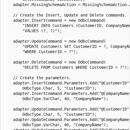
    adapter.MissingSchemaAction = MissingSchemaAction.A
    // Create the Insert, Update and Delete commands.

    adapter.InsertCommand = new OdbcCommand(

        "INSERT INTO Customers (CustomerID, CompanyName
        "VALUES (?, ?)");

    adapter.UpdateCommand = new OdbcCommand(

        "UPDATE Customers SET CustomerID = ?, CompanyNa
        "WHERE CustomerID = ?");

    adapter.DeleteCommand = new OdbcCommand(

        "DELETE FROM Customers WHERE CustomerID = ?");

    // Create the parameters.

    adapter.InsertCommand.Parameters.Add("@CustomerID",
        OdbcType.Char, 5, "CustomerID");

    adapter.InsertCommand.Parameters.Add("@CompanyName"
        OdbcType.VarChar, 40, "CompanyName");

    adapter.UpdateCommand.Parameters.Add("@CustomerID",
        OdbcType.Char, 5, "CustomerID");

    adapter.UpdateCommand.Parameters.Add("@CompanyName"
        OdbcType.VarChar, 40, "CompanyName");

    adapter.UpdateCommand.Parameters.Add("@oldCustomerI