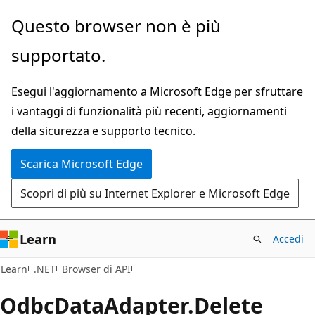
Ignora
Passare
Questo browser non è più
e
allo
supportato.
passa
spostamento
al
nella
Esegui l'aggiornamento a Microsoft Edge per sfruttare
contenuto
pagina
i vantaggi di funzionalità più recenti, aggiornamenti
principale
della sicurezza e supporto tecnico.
Scarica Microsoft Edge
Scopri di più su Internet Explorer e Microsoft Edge
Learn
Accedi
C#
Learn
.NET
Browser di API
Odbc
Data
Adapter.
Delete