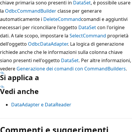
chiave primaria sono presenti in
DataSet
, è possibile usare
la
OdbcCommandBuilder
classe per generare
automaticamente i
DeleteCommand
comandi e aggiuntivi
necessari per riconciliare l'oggetto
DataSet
con l'origine
dati. A tale scopo, impostare la
SelectCommand
proprietà
dell'oggetto
OdbcDataAdapter
. La logica di generazione
richiede anche che le informazioni sulla colonna chiave
siano presenti nell'oggetto
DataSet
. Per altre informazioni,
vedere
Generazione dei comandi con CommandBuilders
.
Si applica a
Vedi anche
DataAdapter e DataReader
Modalità
di
Commenti e suggerimenti