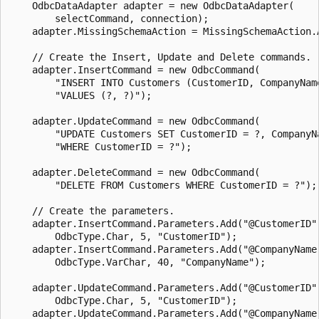
    OdbcDataAdapter adapter = new OdbcDataAdapter(

        selectCommand, connection);

    adapter.MissingSchemaAction = MissingSchemaAction.A
    // Create the Insert, Update and Delete commands.

    adapter.InsertCommand = new OdbcCommand(

        "INSERT INTO Customers (CustomerID, CompanyName
        "VALUES (?, ?)");

    adapter.UpdateCommand = new OdbcCommand(

        "UPDATE Customers SET CustomerID = ?, CompanyNa
        "WHERE CustomerID = ?");

    adapter.DeleteCommand = new OdbcCommand(

        "DELETE FROM Customers WHERE CustomerID = ?");

    // Create the parameters.

    adapter.InsertCommand.Parameters.Add("@CustomerID",
        OdbcType.Char, 5, "CustomerID");

    adapter.InsertCommand.Parameters.Add("@CompanyName"
        OdbcType.VarChar, 40, "CompanyName");

    adapter.UpdateCommand.Parameters.Add("@CustomerID",
        OdbcType.Char, 5, "CustomerID");

    adapter.UpdateCommand.Parameters.Add("@CompanyName"