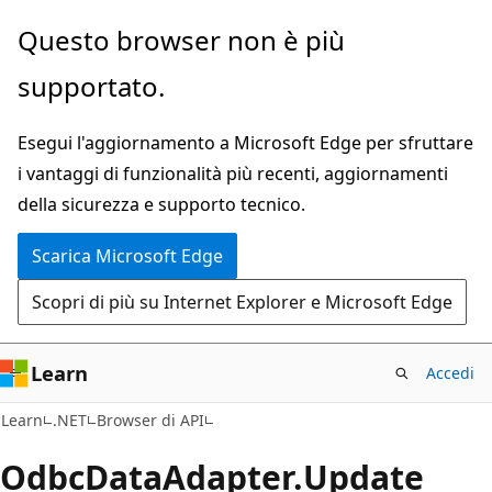
Ignora
Passare
Questo browser non è più
e
allo
supportato.
passa
spostamento
al
nella
Esegui l'aggiornamento a Microsoft Edge per sfruttare
contenuto
pagina
i vantaggi di funzionalità più recenti, aggiornamenti
principale
della sicurezza e supporto tecnico.
Scarica Microsoft Edge
Scopri di più su Internet Explorer e Microsoft Edge
Learn
Accedi
C#
Learn
.NET
Browser di API
Odbc
Data
Adapter.
Update