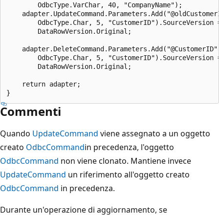
        OdbcType.VarChar, 40, "CompanyName");

    adapter.UpdateCommand.Parameters.Add("@oldCustomerI
        OdbcType.Char, 5, "CustomerID").SourceVersion =
        DataRowVersion.Original;

    adapter.DeleteCommand.Parameters.Add("@CustomerID",
        OdbcType.Char, 5, "CustomerID").SourceVersion =
        DataRowVersion.Original;

    return adapter;

Commenti
Quando
UpdateCommand
viene assegnato a un oggetto
creato
OdbcCommand
in precedenza, l'oggetto
OdbcCommand
non viene clonato. Mantiene invece
UpdateCommand
un riferimento all'oggetto creato
OdbcCommand
in precedenza.
Durante un'operazione di aggiornamento, se