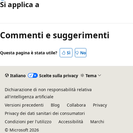
Si applica a
Modalità
di
Commenti e suggerimenti
lettura
disabilitata
Questa pagina è stata utile?
Sì
No
Italiano
Scelte sulla privacy
Tema
Dichiarazione di non responsabilità relativa
all'intelligenza artificiale
Versioni precedenti
Blog
Collabora
Privacy
Privacy dei dati sanitari dei consumatori
Condizioni per l'utilizzo
Accessibilità
Marchi
© Microsoft 2026