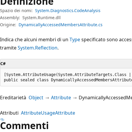
Definizione
Spazio dei nomi:
System.Diagnostics.CodeAnalysis
Assembly:
System.Runtime.dll
Origine:
DynamicallyAccessedMembersAttribute.cs
Indica che alcuni membri di un
Type
specificato sono acces
tramite
System.Reflection
.
C#
[System.AttributeUsage(System.AttributeTargets.Class |
public sealed class DynamicallyAccessedMembersAttribut
Ereditarietà
Object
Attribute
DynamicallyAccessedM
Attributi
AttributeUsageAttribute
Commenti