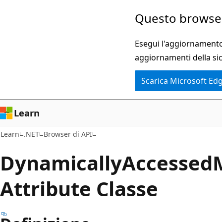
Ignora
Passare
Questo browser
e
allo
passa
spostamento
Esegui l'aggiornamento 
al
nella
aggiornamenti della si
contenuto
pagina
Scarica Microsoft Ed
principale
Learn
Learn
.NET
Browser di API
Dynamically
Accessed
Attribute Classe