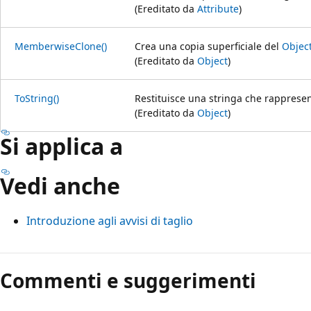
(Ereditato da
Attribute
)
MemberwiseClone()
Crea una copia superficiale del
Objec
(Ereditato da
Object
)
ToString()
Restituisce una stringa che rappresen
(Ereditato da
Object
)
Si applica a
Vedi anche
Introduzione agli avvisi di taglio
Modalità
di
Commenti e suggerimenti
lettura
disabilitata