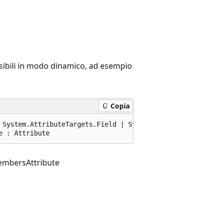
sibili in modo dinamico, ad esempio
Copia
 System.AttributeTargets.Field | System.AttributeTargets
e : Attribute
embersAttribute