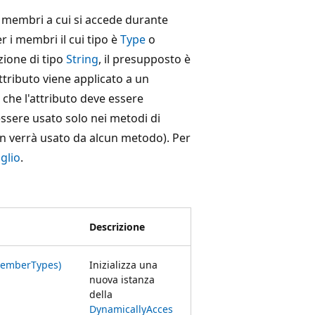
 membri a cui si accede durante
 i membri il cui tipo è
Type
o
zione di tipo
String
, il presupposto è
ttributo viene applicato a un
che l'attributo deve essere
essere usato solo nei metodi di
n verrà usato da alcun metodo). Per
aglio
.
Descrizione
MemberTypes)
Inizializza una
nuova istanza
della
DynamicallyAcces