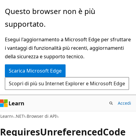
Ignora
Passare
Questo browser non è più
e
allo
supportato.
passa
spostamento
al
nella
Esegui l'aggiornamento a Microsoft Edge per sfruttare
contenuto
pagina
i vantaggi di funzionalità più recenti, aggiornamenti
principale
della sicurezza e supporto tecnico.
Scarica Microsoft Edge
Scopri di più su Internet Explorer e Microsoft Edge
Learn
Accedi
C#
Learn
.NET
Browser di API
Requires
Unreferenced
Code