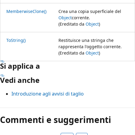
MemberwiseClone()
Crea una copia superficiale del
Object
corrente.
(Ereditato da
Object
)
ToString()
Restituisce una stringa che
rappresenta l'oggetto corrente.
(Ereditato da
Object
)
Si applica a
Vedi anche
Introduzione agli avvisi di taglio
Modalità
di
Commenti e suggerimenti
lettura
disabilitata