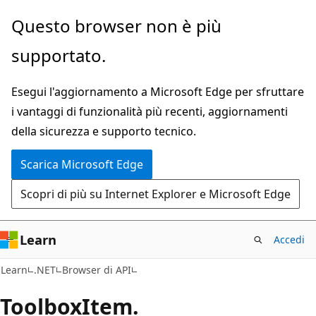
Ignora
Passare
Questo browser non è più
e
allo
supportato.
passa
spostamento
al
nella
Esegui l'aggiornamento a Microsoft Edge per sfruttare
contenuto
pagina
i vantaggi di funzionalità più recenti, aggiornamenti
principale
della sicurezza e supporto tecnico.
Scarica Microsoft Edge
Scopri di più su Internet Explorer e Microsoft Edge
Learn
Accedi
C#
Learn
.NET
Browser di API
Toolbox
Item.