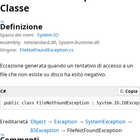
Classe
Definizione
Spazio dei nomi:
System.IO
Assembly:
netstandard.dll, System.Runtime.dll
Origine:
FileNotFoundException.cs
Eccezione generata quando un tentativo di accesso a un
file che non esiste su disco ha esito negativo.
C#
Copia
public class FileNotFoundException : System.IO.IOExcep
Ereditarietà
Object
Exception
SystemException
IOException
FileNotFoundException
Commenti