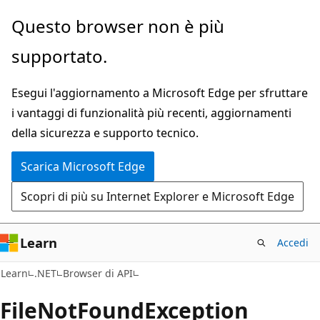
Ignora
Passare
Questo browser non è più
e
allo
supportato.
passa
spostamento
al
nella
Esegui l'aggiornamento a Microsoft Edge per sfruttare
contenuto
pagina
i vantaggi di funzionalità più recenti, aggiornamenti
principale
della sicurezza e supporto tecnico.
Scarica Microsoft Edge
Scopri di più su Internet Explorer e Microsoft Edge
Learn
Accedi
C#
Learn
.NET
Browser di API
File
Not
Found
Exception