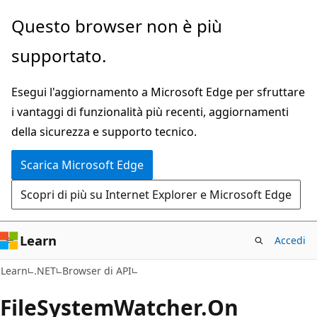
Ignora
Passare
Questo browser non è più
e
allo
supportato.
passa
spostamento
al
nella
Esegui l'aggiornamento a Microsoft Edge per sfruttare
contenuto
pagina
i vantaggi di funzionalità più recenti, aggiornamenti
principale
della sicurezza e supporto tecnico.
Scarica Microsoft Edge
Scopri di più su Internet Explorer e Microsoft Edge
Learn
Accedi
C#
Learn
.NET
Browser di API
File
System
Watcher.
On