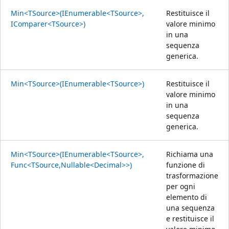
Min<TSource>(IEnumerable<TSource>,
Restituisce il
IComparer<TSource>)
valore minimo
in una
sequenza
generica.
Min<TSource>(IEnumerable<TSource>)
Restituisce il
valore minimo
in una
sequenza
generica.
Min<TSource>(IEnumerable<TSource>,
Richiama una
Func<TSource,Nullable<Decimal>>)
funzione di
trasformazione
per ogni
elemento di
una sequenza
e restituisce il