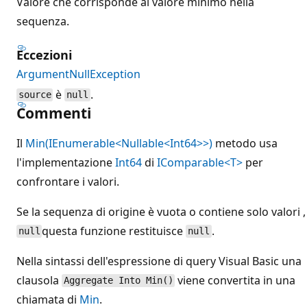
Valore che corrisponde al valore minimo nella
sequenza.
Eccezioni
ArgumentNullException
è
.
source
null
Commenti
Il
Min(IEnumerable<Nullable<Int64>>)
metodo usa
l'implementazione
Int64
di
IComparable<T>
per
confrontare i valori.
Se la sequenza di origine è vuota o contiene solo valori ,
questa funzione restituisce
.
null
null
Nella sintassi dell'espressione di query Visual Basic una
clausola
viene convertita in una
Aggregate Into Min()
chiamata di
Min
.