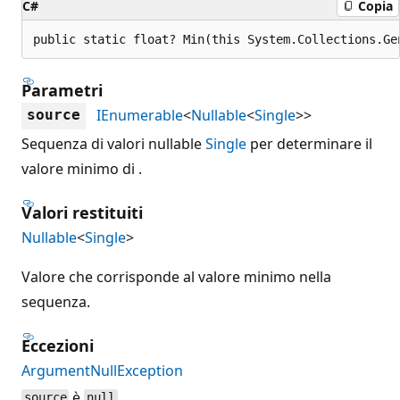
C#
Copia
public static float? Min(this System.Collections.Ge
Parametri
IEnumerable
<
Nullable
<
Single
>>
source
Sequenza di valori nullable
Single
per determinare il
valore minimo di .
Valori restituiti
Nullable
<
Single
>
Valore che corrisponde al valore minimo nella
sequenza.
Eccezioni
ArgumentNullException
è
.
source
null