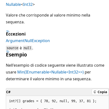
Nullable
<
Int32
>
Valore che corrisponde al valore minimo nella
sequenza.
Eccezioni
ArgumentNullException
è
.
source
null
Esempio
Nell'esempio di codice seguente viene illustrato come
usare
Min(IEnumerable<Nullable<Int32>>)
per
determinare il valore minimo in una sequenza.
C#
Copia
int?[] grades = { 78, 92, null, 99, 37, 81 };
