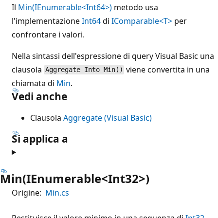
Il
Min(IEnumerable<Int64>)
metodo usa
l'implementazione
Int64
di
IComparable<T>
per
confrontare i valori.
Nella sintassi dell'espressione di query Visual Basic una
clausola
viene convertita in una
Aggregate Into Min()
chiamata di
Min
.
Vedi anche
Clausola
Aggregate (Visual Basic)
Si applica a
Min(IEnumerable<Int32>)
Origine:
Min.cs
Restituisce il valore minimo in una sequenza di
Int32