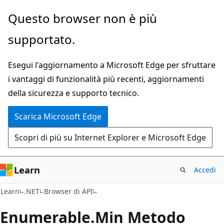
Ignora
Passare
Questo browser non è più
e
allo
supportato.
passa
spostamento
al
nella
Esegui l'aggiornamento a Microsoft Edge per sfruttare
contenuto
pagina
i vantaggi di funzionalità più recenti, aggiornamenti
principale
della sicurezza e supporto tecnico.
Scarica Microsoft Edge
Scopri di più su Internet Explorer e Microsoft Edge
Learn
Accedi
C#
Learn
.NET
Browser di API
Enumerable.
Min Metodo