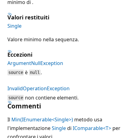
minimo di .
Valori restituiti
Single
Valore minimo nella sequenza.
Eccezioni
ArgumentNullException
è
.
source
null
InvalidOperationException
non contiene elementi.
source
Commenti
Il
Min(IEnumerable<Single>)
metodo usa
l'implementazione
Single
di
IComparable<T>
per
confrontare i valori.