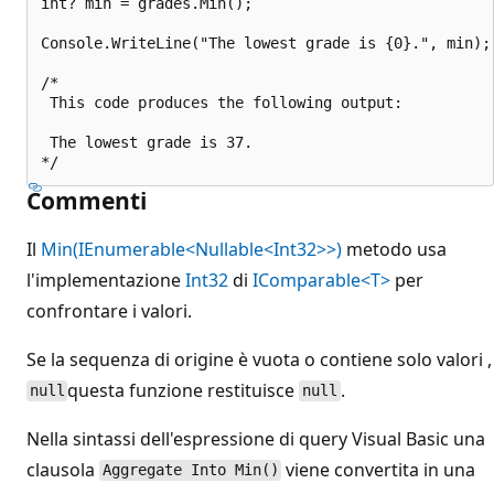
int? min = grades.Min();

Console.WriteLine("The lowest grade is {0}.", min);

/*

 This code produces the following output:

 The lowest grade is 37.

Commenti
Il
Min(IEnumerable<Nullable<Int32>>)
metodo usa
l'implementazione
Int32
di
IComparable<T>
per
confrontare i valori.
Se la sequenza di origine è vuota o contiene solo valori ,
questa funzione restituisce
.
null
null
Nella sintassi dell'espressione di query Visual Basic una
clausola
viene convertita in una
Aggregate Into Min()