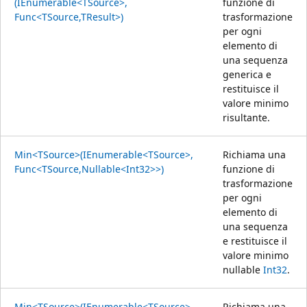
(IEnumerable<TSource>,
funzione di
Func<TSource,TResult>)
trasformazione
per ogni
elemento di
una sequenza
generica e
restituisce il
valore minimo
risultante.
Min<TSource>(IEnumerable<TSource>,
Richiama una
Func<TSource,Nullable<Int32>>)
funzione di
trasformazione
per ogni
elemento di
una sequenza
e restituisce il
valore minimo
nullable
Int32
.
Min<TSource>(IEnumerable<TSource>,
Richiama una