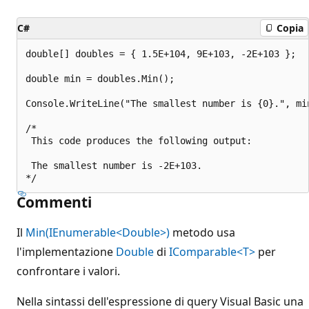
C#
Copia
double[] doubles = { 1.5E+104, 9E+103, -2E+103 };

double min = doubles.Min();

Console.WriteLine("The smallest number is {0}.", min
/*

 This code produces the following output:

 The smallest number is -2E+103.

Commenti
Il
Min(IEnumerable<Double>)
metodo usa
l'implementazione
Double
di
IComparable<T>
per
confrontare i valori.
Nella sintassi dell'espressione di query Visual Basic una