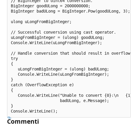
// BigInteger to UInt64 conversion.

BigInteger goodULong = 2000000000;

BigInteger badULong = BigInteger.Pow(goodULong, 3);

ulong uLongFromBigInteger;

// Successful conversion using cast operator.

uLongFromBigInteger = (ulong) goodULong;

Console.WriteLine(uLongFromBigInteger);

// Handle conversion that should result in overflow.
try

{

   uLongFromBigInteger = (ulong) badULong;

   Console.WriteLine(uLongFromBigInteger);

}

catch (OverflowException e)

{

   Console.WriteLine("Unable to convert {0}:\n   {1}
                     badULong, e.Message);

}

Commenti