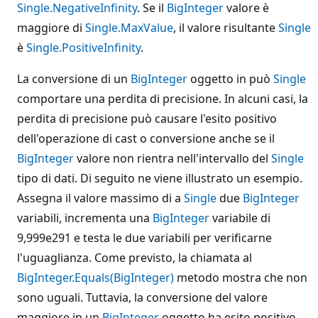
Single.NegativeInfinity
. Se il
BigInteger
valore è
maggiore di
Single.MaxValue
, il valore risultante
Single
è
Single.PositiveInfinity
.
La conversione di un
BigInteger
oggetto in può
Single
comportare una perdita di precisione. In alcuni casi, la
perdita di precisione può causare l'esito positivo
dell'operazione di cast o conversione anche se il
BigInteger
valore non rientra nell'intervallo del
Single
tipo di dati. Di seguito ne viene illustrato un esempio.
Assegna il valore massimo di a
Single
due
BigInteger
variabili, incrementa una
BigInteger
variabile di
9,999e291 e testa le due variabili per verificarne
l'uguaglianza. Come previsto, la chiamata al
BigInteger.Equals(BigInteger)
metodo mostra che non
sono uguali. Tuttavia, la conversione del valore
maggiore in un
BigInteger
oggetto ha esito positivo,