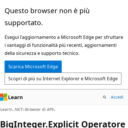
Ignora
Passare
Questo browser non è più
e
allo
supportato.
passa
spostamento
al
nella
Esegui l'aggiornamento a Microsoft Edge per sfruttare
contenuto
pagina
i vantaggi di funzionalità più recenti, aggiornamenti
principale
della sicurezza e supporto tecnico.
Scarica Microsoft Edge
Scopri di più su Internet Explorer e Microsoft Edge
Learn
Accedi
C#
Learn
.NET
Browser di API
Big
Integer.
Explicit Operatore