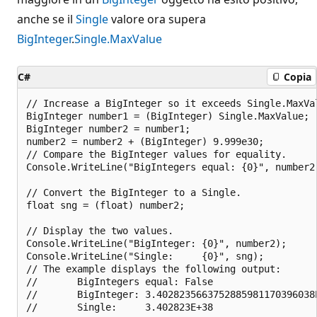
anche se il
Single
valore ora supera
BigInteger
.
Single.MaxValue
C#
Copia
// Increase a BigInteger so it exceeds Single.MaxVal
BigInteger number1 = (BigInteger) Single.MaxValue;

BigInteger number2 = number1;

number2 = number2 + (BigInteger) 9.999e30;

// Compare the BigInteger values for equality.

Console.WriteLine("BigIntegers equal: {0}", number2.
// Convert the BigInteger to a Single.

float sng = (float) number2;

// Display the two values.

Console.WriteLine("BigInteger: {0}", number2);

Console.WriteLine("Single:     {0}", sng);

// The example displays the following output:

//       BigIntegers equal: False

//       BigInteger: 3.4028235663752885981170396038E