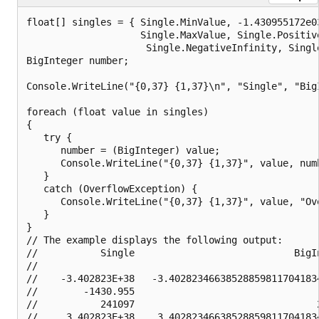
float[] singles = { Single.MinValue, -1.430955172e03
                    Single.MaxValue, Single.Positive
                     Single.NegativeInfinity, Single
BigInteger number;

Console.WriteLine("{0,37} {1,37}\n", "Single", "BigI
foreach (float value in singles)

{

   try {

      number = (BigInteger) value;

      Console.WriteLine("{0,37} {1,37}", value, numb
   }

   catch (OverflowException) {

      Console.WriteLine("{0,37} {1,37}", value, "Ove
   }

}

// The example displays the following output:

//           Single                            BigIn
//

//    -3.402823E+38   -3.402823466385288598117041834
//        -1430.955                                 
//           241097                                2
//     3.402823E+38    3.402823466385288598117041834