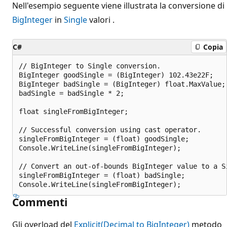
Nell'esempio seguente viene illustrata la conversione di
BigInteger
in
Single
valori .
C#
Copia
// BigInteger to Single conversion.

BigInteger goodSingle = (BigInteger) 102.43e22F;

BigInteger badSingle = (BigInteger) float.MaxValue;

badSingle = badSingle * 2;

float singleFromBigInteger;

// Successful conversion using cast operator.

singleFromBigInteger = (float) goodSingle;

Console.WriteLine(singleFromBigInteger);

// Convert an out-of-bounds BigInteger value to a Si
singleFromBigInteger = (float) badSingle;

Commenti
Gli overload del
Explicit(Decimal to BigInteger)
metodo