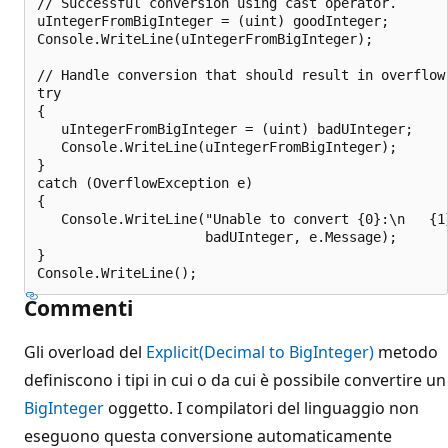
// Successful conversion using cast operator.

uIntegerFromBigInteger = (uint) goodInteger;

Console.WriteLine(uIntegerFromBigInteger);

// Handle conversion that should result in overflow.
try

{

   uIntegerFromBigInteger = (uint) badUInteger;

   Console.WriteLine(uIntegerFromBigInteger);

}

catch (OverflowException e)

{

   Console.WriteLine("Unable to convert {0}:\n   {1}
                     badUInteger, e.Message);

}

Commenti
Gli overload del
Explicit(Decimal to BigInteger)
metodo
definiscono i tipi in cui o da cui è possibile convertire un
BigInteger
oggetto. I compilatori del linguaggio non
eseguono questa conversione automaticamente