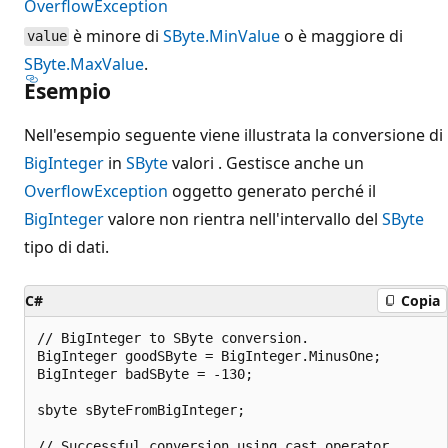
OverflowException
è minore di
SByte.MinValue
o è maggiore di
value
SByte.MaxValue
.
Esempio
Nell'esempio seguente viene illustrata la conversione di
BigInteger
in
SByte
valori . Gestisce anche un
OverflowException
oggetto generato perché il
BigInteger
valore non rientra nell'intervallo del
SByte
tipo di dati.
C#
Copia
// BigInteger to SByte conversion.

BigInteger goodSByte = BigInteger.MinusOne;

BigInteger badSByte = -130;

sbyte sByteFromBigInteger;

// Successful conversion using cast operator.
