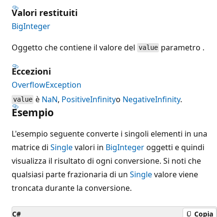
Valori restituiti
BigInteger
Oggetto che contiene il valore del
parametro .
value
Eccezioni
OverflowException
è
NaN
,
PositiveInfinity
o
NegativeInfinity
.
value
Esempio
L'esempio seguente converte i singoli elementi in una
matrice di
Single
valori in
BigInteger
oggetti e quindi
visualizza il risultato di ogni conversione. Si noti che
qualsiasi parte frazionaria di un
Single
valore viene
troncata durante la conversione.
C#
Copia