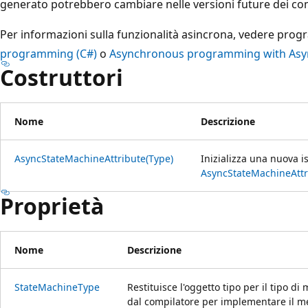
generato potrebbero cambiare nelle versioni future dei com
Per informazioni sulla funzionalità asincrona, vedere pr
programming (C#)
o
Asynchronous programming with Async
Costruttori
Nome
Descrizione
AsyncStateMachineAttribute(Type)
Inizializza una nuova i
AsyncStateMachineAttr
Proprietà
Nome
Descrizione
StateMachineType
Restituisce l'oggetto tipo per il tipo d
dal compilatore per implementare il me