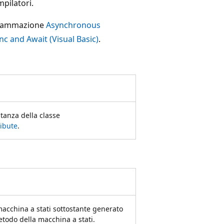
pilatori.
ogrammazione
Asynchronous
 and Await (Visual Basic)
.
stanza della classe
ibute
.
i macchina a stati sottostante generato
todo della macchina a stati.