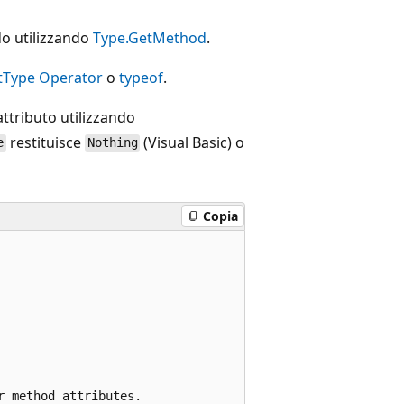
o utilizzando
Type.GetMethod
.
tType Operator
o
typeof
.
attributo utilizzando
restituisce
(Visual Basic) o
e
Nothing
Copia
 method attributes.
