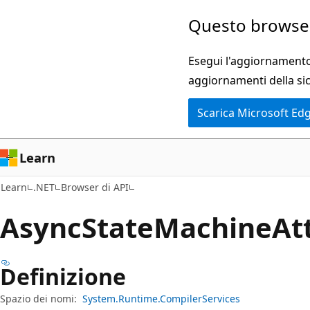
Ignora
Passare
Questo browser
e
allo
passa
spostamento
Esegui l'aggiornamento 
al
nella
aggiornamenti della si
contenuto
pagina
Scarica Microsoft Ed
principale
Learn
Learn
.NET
Browser di API
Async
State
Machine
At
Definizione
Spazio dei nomi:
System.Runtime.CompilerServices