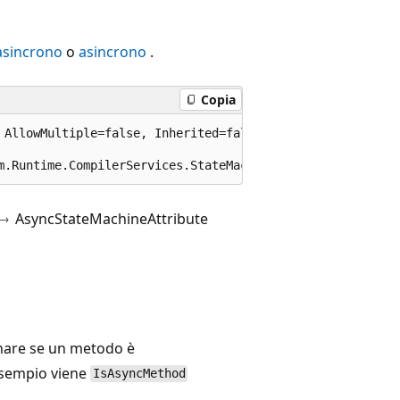
asincrono
o
asincrono
.
Copia
 AllowMultiple=false, Inherited=false)]

m.Runtime.CompilerServices.StateMachineAttribute
AsyncStateMachineAttribute
inare se un metodo è
esempio viene
IsAsyncMethod