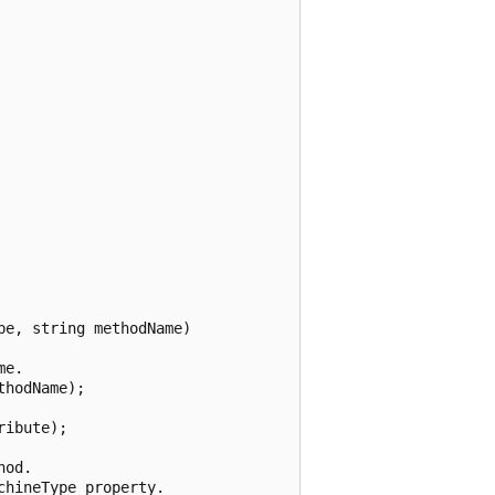
e, string methodName)

e.

hodName);

ibute);

od.

hineType property.
