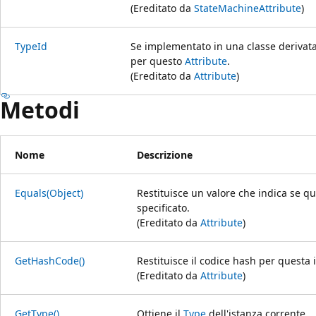
(Ereditato da
StateMachineAttribute
)
TypeId
Se implementato in una classe derivata,
per questo
Attribute
.
(Ereditato da
Attribute
)
Metodi
Nome
Descrizione
Equals(Object)
Restituisce un valore che indica se q
specificato.
(Ereditato da
Attribute
)
GetHashCode()
Restituisce il codice hash per questa 
(Ereditato da
Attribute
)
GetType()
Ottiene il
Type
dell'istanza corrente.