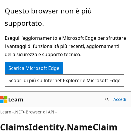
Ignora
Passare
Questo browser non è più
e
allo
supportato.
passa
spostamento
al
nella
Esegui l'aggiornamento a Microsoft Edge per sfruttare
contenuto
pagina
i vantaggi di funzionalità più recenti, aggiornamenti
principale
della sicurezza e supporto tecnico.
Scarica Microsoft Edge
Scopri di più su Internet Explorer e Microsoft Edge
Learn
Accedi
C#
Learn
.NET
Browser di API
Claims
Identity.
Name
Claim