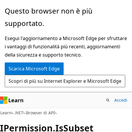
Ignora
Passare
Questo browser non è più
e
allo
supportato.
passa
spostamento
al
nella
Esegui l'aggiornamento a Microsoft Edge per sfruttare
contenuto
pagina
i vantaggi di funzionalità più recenti, aggiornamenti
principale
della sicurezza e supporto tecnico.
Scarica Microsoft Edge
Scopri di più su Internet Explorer e Microsoft Edge
Learn
Accedi
C#
Learn
.NET
Browser di API
IPermission.
Is
Subset