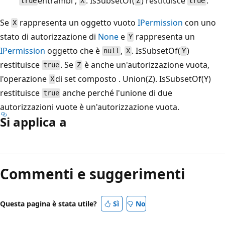
entrambi ,
. IsSubsetOf(
) restituisce
.
true
X
Z
true
Se
rappresenta un oggetto vuoto
IPermission
con uno
X
stato di autorizzazione di
None
e
rappresenta un
Y
IPermission
oggetto che è
,
. IsSubsetOf(
)
null
X
Y
restituisce
. Se
è anche un'autorizzazione vuota,
true
Z
l'operazione
di set composto . Union(Z). IsSubsetOf(Y)
X
restituisce
anche perché l'unione di due
true
autorizzazioni vuote è un'autorizzazione vuota.
Si applica a
Modalità
di
Commenti e suggerimenti
lettura
disabilitata
Questa pagina è stata utile?
Sì
No