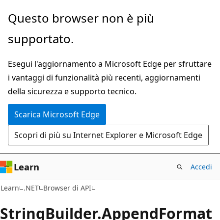
Ignora
Passare
Questo browser non è più
e
allo
supportato.
passa
spostamento
al
nella
Esegui l'aggiornamento a Microsoft Edge per sfruttare
contenuto
pagina
i vantaggi di funzionalità più recenti, aggiornamenti
principale
della sicurezza e supporto tecnico.
Scarica Microsoft Edge
Scopri di più su Internet Explorer e Microsoft Edge
Learn
Accedi
C#
Learn
.NET
Browser di API
String
Builder.
Append
Format