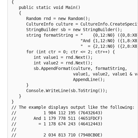
{

   public static void Main()

   {

      Random rnd = new Random();

      CultureInfo culture = CultureInfo.CreateSpecif
      StringBuilder sb = new StringBuilder();

      string formatString = "    {0,12:N0} ({0,8:X8}
                            "And {1,12:N0} ({1,8:X8}
                            "  = {2,12:N0} ({2,8:X8}
      for (int ctr = 0; ctr <= 2; ctr++) {

         int value1 = rnd.Next();

         int value2 = rnd.Next();

         sb.AppendFormat(culture, formatString,

                         value1, value2, value1 & va
                         AppendLine();

      }

      Console.WriteLine(sb.ToString());

   }

}

// The example displays output like the following:

//           1 984 112 195 (76432643)

//       And 1 179 778 511 (4651FDCF)

//         = 1 178 674 243 (46412443)

//

//           2 034 813 710 (7948CB0E)
