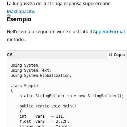
La lunghezza della stringa espansa supererebbe
MaxCapacity
.
Esempio
Nell'esempio seguente viene illustrato il
AppendFormat
metodo .
C#
Copia
using System;

using System.Text;

using System.Globalization;

class Sample

{

    static StringBuilder sb = new StringBuilder();

    public static void Main()

    {

    int    var1   = 111;

    float  var2   = 2.22F;

    string var3   = "abcd";
