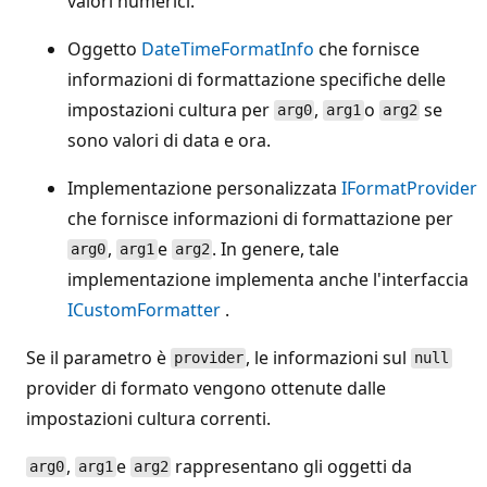
valori numerici.
Oggetto
DateTimeFormatInfo
che fornisce
informazioni di formattazione specifiche delle
impostazioni cultura per
,
o
se
arg0
arg1
arg2
sono valori di data e ora.
Implementazione personalizzata
IFormatProvider
che fornisce informazioni di formattazione per
,
e
. In genere, tale
arg0
arg1
arg2
implementazione implementa anche l'interfaccia
ICustomFormatter
.
Se il parametro è
, le informazioni sul
provider
null
provider di formato vengono ottenute dalle
impostazioni cultura correnti.
,
e
rappresentano gli oggetti da
arg0
arg1
arg2