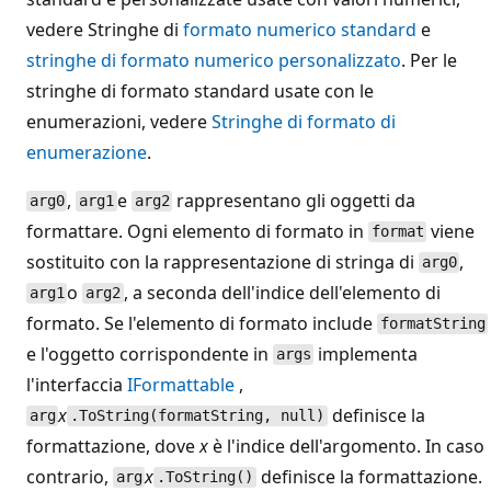
vedere Stringhe di
formato numerico standard
e
stringhe di formato numerico personalizzato
. Per le
stringhe di formato standard usate con le
enumerazioni, vedere
Stringhe di formato di
enumerazione
.
,
e
rappresentano gli oggetti da
arg0
arg1
arg2
formattare. Ogni elemento di formato in
viene
format
sostituito con la rappresentazione di stringa di
,
arg0
o
, a seconda dell'indice dell'elemento di
arg1
arg2
formato. Se l'elemento di formato include
formatString
e l'oggetto corrispondente in
implementa
args
l'interfaccia
IFormattable
,
x
definisce la
arg
.ToString(formatString, null)
formattazione, dove
x
è l'indice dell'argomento. In caso
contrario,
x
definisce la formattazione.
arg
.ToString()