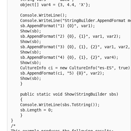
    object[] var4 = {3, 4.4, 'X'};

    Console.WriteLine();

    Console.WriteLine("StringBuilder.AppendFormat me
    sb.AppendFormat("1) {0}", var1);

    Show(sb);

    sb.AppendFormat("2) {0}, {1}", var1, var2);

    Show(sb);

    sb.AppendFormat("3) {0}, {1}, {2}", var1, var2, 
    Show(sb);

    sb.AppendFormat("4) {0}, {1}, {2}", var4);

    Show(sb);

    CultureInfo ci = new CultureInfo("es-ES", true);
    sb.AppendFormat(ci, "5) {0}", var2);

    Show(sb);

    }

    public static void Show(StringBuilder sbs)

    {

    Console.WriteLine(sbs.ToString());

    sb.Length = 0;

    }

}

/*

This example produces the following results:
